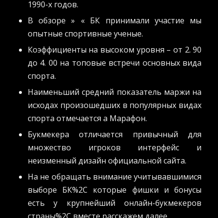
1990-х годов.
В обзоре » « БК принимали участие мы
опытные спортивные ученые.
Коэффициенты на высоком уровня – от 2. 90
до 4. 00 на топовые встречи основных вида
спорта.
Наименьший средний показатель маржи на
исходах произошедших в популярных видах
спорта отмечается а Марафон.
Букмекера отличается привычный для
множество игроков интерфейс и
неизменный дизайн официальной сайта.
На не обращать внимание учитывавшимися
выборе БК%2C которые фишки и бонусы
есть у крупнейший онлайн-букмекеров
страны%2C вместе расскажем далее.