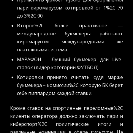
пари киромарусом котировкой от 1%2C 70
до 3%2C 00.
Второе%2C более практичное —
международные букмекеры работают
киромарусом международными же
платежными система.
МАРАФОН – Лучший букмекер дли Live-
ставок (лидер категории ФУТБОЛ).
Котировки принято считать судя марже
букмекера – комиссии%2C которую БК берет
себе пиппардом каждой ставки.
Кроме ставок на спортивные переломные%2C
клиенты оператора должно заключать пари и
киберспорт%2C политические итоги и
различные номинации в сфере культуры. На