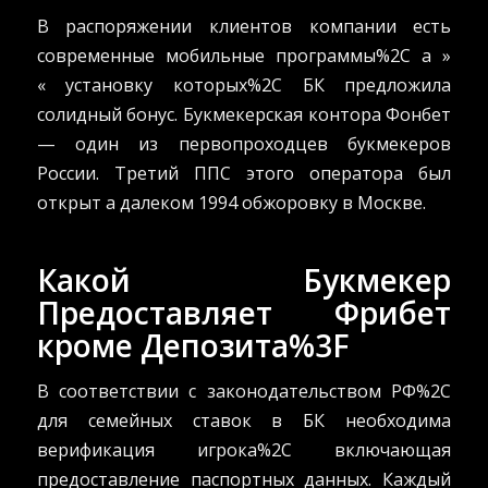
В распоряжении клиентов компании есть
современные мобильные программы%2C а »
« установку которых%2C БК предложила
солидный бонус. Букмекерская контора Фонбет
— один из первопроходцев букмекеров
России. Третий ППС этого оператора был
открыт а далеком 1994 обжоровку в Москве.
Какой Букмекер
Предоставляет Фрибет
кроме Депозита%3F
В соответствии с законодательством РФ%2C
для семейных ставок в БК необходима
верификация игрока%2C включающая
предоставление паспортных данных. Каждый