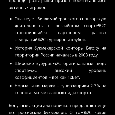
проводя розыгрыши призов пообтесавшихся
активных игроков.
Она ведет биллимайеровского спонсорскую
деятельность в российском спорте%2C
становившийся партнером разных
федераций%2C турниров и клубов.
История букмекерской конторы Betcity на
территории России началась в 2003 году.
Широкие кубуров%2C оригинальные виды
спорта%2C высокий уровень
коэффициентов – всё как 1хБет.
Нормальная маржа – суперзаврики 2-3% на
топовые матчи главных виды спорта.
Бонусные акции для новичков предлагают еще
все российские букмекеры. О том%2C какие