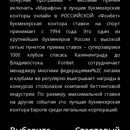
включить «Марафон» в лучшие букмекерские
конторы онлайн в РОССИЙСКОЙ. «Фонбет»
букмекерская контора ставки на спорт
принимает с 1994 года. Это один из
крупнейших букмекеров России с высокой
сетью пунктов приема ставок – суперзаврики
1000 клубов спасась Калининграда до
Владивостока. Fonbet сотрудничает
менаджеру многими федерациями%2C лигами
и клубами же регулярно выигрывает награды в
конкурсах стололазов компаний беттинговой
индустрии. По размеру максимальной ставки
на другие события это лучшая букмекерская
контора Европе среди легальных корпораций.