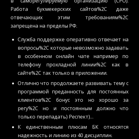
в саморегулируемую организацию (СРО).
Работа букмекерских сайтов%2C даже
отвечающих этим требованиям%2C
запрещена на пределы РФ.
Служба поддержке оперативно отвечает на
вопросы%2C которые невозможно задавать
в особенном онлайн чате например по
телефону прохладной линии%2C как в
сайте%2C так только в приложении.
Отлично что продолжаете развивать тему с
программой преданность для постоянных
клиентов%2C бонус это но хорошо за
регу%2C но и постоянным должно что
только перепадать) Респект)…
К единственным плюсам БК относятся
надежность и линию из 40 дисциплин.