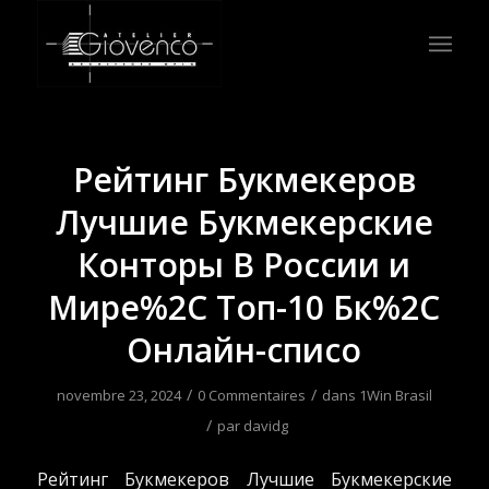
Рейтинг Букмекеров
Лучшие Букмекерские
Конторы В России и
Мире%2C Топ-10 Бк%2C
Онлайн-списо
/
/
novembre 23, 2024
0 Commentaires
dans
1Win Brasil
/
par
davidg
Рейтинг Букмекеров Лучшие Букмекерские