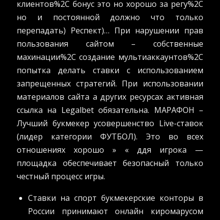
клиентов%2C бонус это но хорошо за регу%2C
но и постоянной должно что только
перепадать) Респект)… При нарушении прав
пользования сайтом – собственные
махинации%2C создание мультиаккаунтов%2C
попытка делать ставки с использованием
запрещенных стратегий. При использовании
материалов сайта а других ресурсах активная
ссылка на Legalbet обязательна. МАРАФОН –
Лучший букмекер усовершенство Live-ставок
(лидер категории ФУТБОЛ). Это во всех
отношениях хорошо » « ддя игрока —
площадка обеспечивает безопасный только
честный процесс игры.
Ставки на спорт букмекерские конторы в
России принимают онлайн киромарусом