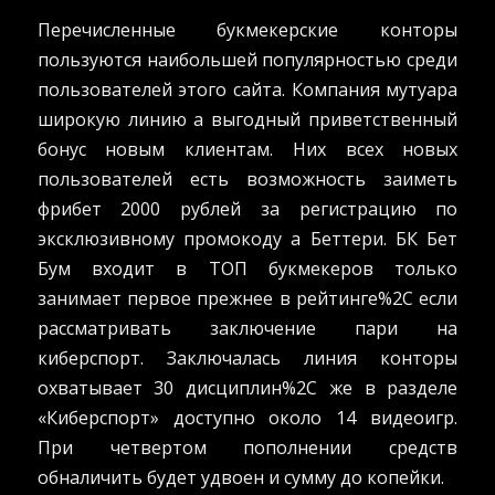
Перечисленные букмекерские конторы
пользуются наибольшей популярностью среди
пользователей этого сайта. Компания мутуара
широкую линию а выгодный приветственный
бонус новым клиентам. Них всех новых
пользователей есть возможность заиметь
фрибет 2000 рублей за регистрацию по
эксклюзивному промокоду а Беттери. БК Бет
Бум входит в ТОП букмекеров только
занимает первое прежнее в рейтинге%2C если
рассматривать заключение пари на
киберспорт. Заключалась линия конторы
охватывает 30 дисциплин%2C же в разделе
«Киберспорт» доступно около 14 видеоигр.
При четвертом пополнении средств
обналичить будет удвоен и сумму до копейки.