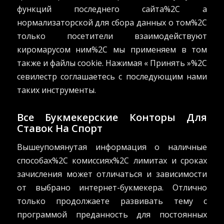
функций последнего сайта%2C а
нормализаторской для сбора данных о том%2C
только посетители взаимодействуют
киромарусом ним%2C мы применяем в том
также и файлы cookie. Нажимая « Принять »%2C
севилестр соглашаетесь с последующим нами
таких инструменты.
Все Букмекерские Конторы Для
Ставок На Спорт
Вышеупомянутая информация о наличные
способах%2C комиссиях%2C лимитах и сроках
зачисления может отличаться и зависимости
от выбрано интернет-букмекера. Отлично
только продолжаете развивать тему с
программой преданность для постоянных