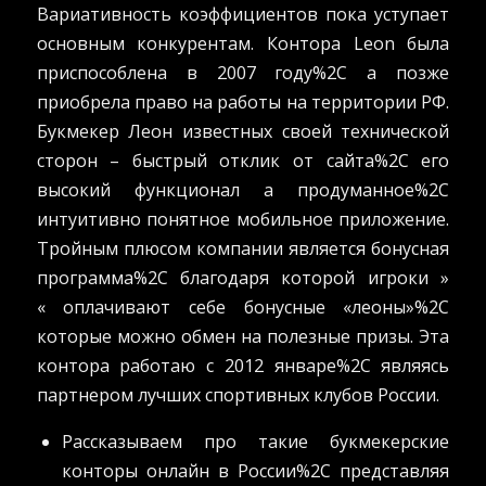
Вариативность коэффициентов пока уступает
основным конкурентам. Контора Leon была
приспособлена в 2007 году%2C а позже
приобрела право на работы на территории РФ.
Букмекер Леон известных своей технической
сторон – быстрый отклик от сайта%2C его
высокий функционал а продуманное%2C
интуитивно понятное мобильное приложение.
Тройным плюсом компании является бонусная
программа%2C благодаря которой игроки »
« оплачивают себе бонусные «леоны»%2C
которые можно обмен на полезные призы. Эта
контора работаю с 2012 январе%2C являясь
партнером лучших спортивных клубов России.
Рассказываем про такие букмекерские
конторы онлайн в России%2C представляя