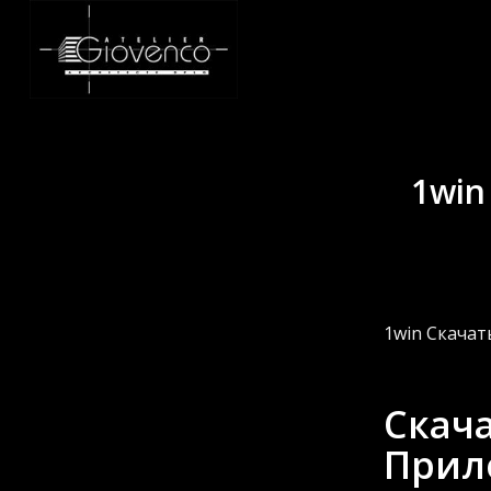
1win
1win Скачат
Ска
При