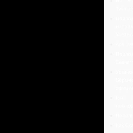
Не Ус
1win н
Прило
напр
Учетно
Apk 1wi
Прило
Скачат
Устан
Вер
официа
Как 
послед
Пополн
Как Ск