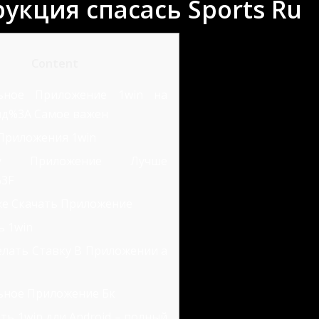
укция спасась Sports Ru
Content
ьное Приложение 1win на
д%3A Самое важен
Приложения 1win
му Приложение Лучше
%3F
же Скачать Приложение
ь 1win
елать Ставку В Приложении а
d
ное Приложение Бк
ать 1win дли Android – полный