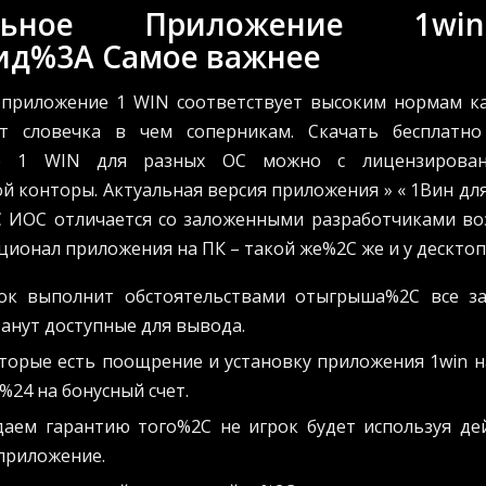
льное Приложение 1w
ид%3A Самое важнее
приложение 1 WIN соответствует высоким нормам ка
т словечка в чем соперникам. Скачать бесплатн
е 1 WIN для разных ОС можно с лицензирован
й конторы. Актуальная версия приложения » « 1Вин дл
 ИОС отличается со заложенными разработчиками во
ионал приложения на ПК – такой же%2C же и у десктоп
рок выполнит обстоятельствами отыгрыша%2C все з
танут доступные для вывода.
торые есть поощрение и установку приложения 1win н
%24 на бонусный счет.
даем гарантию того%2C не игрок будет используя де
приложение.