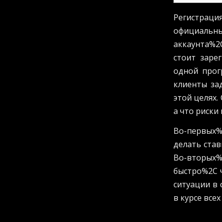
Регистрац
официальны
аккаунта%2
стоит заре
одной прог
клиенты за
этой целях.
а что риски
Во-первых%
делать став
Во-вторых%
быстро%2C 
ситуации в
в курсе все