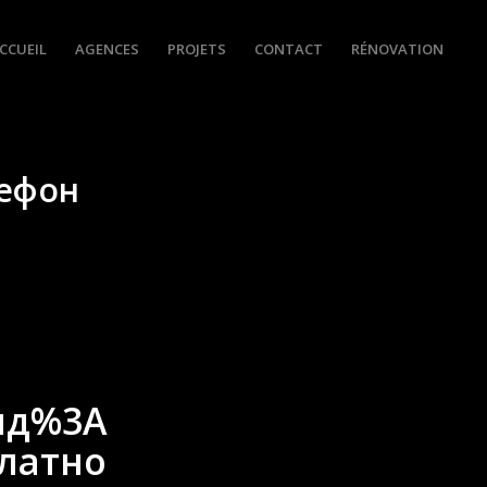
CCUEIL
AGENCES
PROJETS
CONTACT
RÉNOVATION
лефон
д%3A
атно