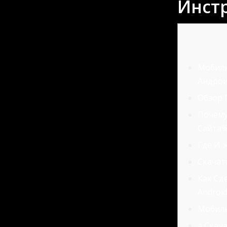
Инстр
Мобил
Андрои
Обзор 
Поче
Сайта
Где И 
Скачат
Как Сд
Androi
Мобиль
а Скач