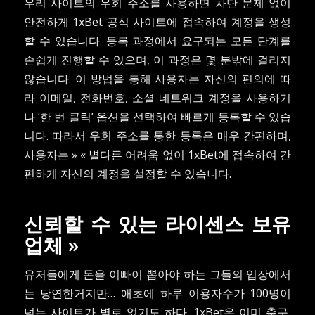
우리 사이트의 우회 주소를 사용하면 차단 문제 없이
안전하게 1xBet 공식 사이트에 접속하여 계정을 생성
할 수 있습니다. 등록 과정에서 요구되는 모든 단계를
손쉽게 진행할 수 있으며, 이 과정은 몇 분밖에 걸리지
않습니다. 이 방법을 통해 사용자는 자신의 편의에 따
라 이메일, 전화번호, 소셜 네트워크 계정을 사용하거
나 ‘한 번 클릭’ 옵션을 선택하여 빠르게 등록할 수 있습
니다. 따라서 우회 주소를 통한 등록은 매우 간편하며,
사용자는 » « 별다른 어려움 없이 1xBet에 접속하여 간
편하게 자신의 계정을 설정할 수 있습니다.
신뢰할 수 있는 라이센스 보유
업체 »
유저들에게 돈을 이빠이 뽑아야 하는 그들의 입장에서
는 당연한거지만… 애초에 하루 이용자수가 100명이
넘는 사이트가 별로 없기도 하다. 1xBet은 이미 축구,