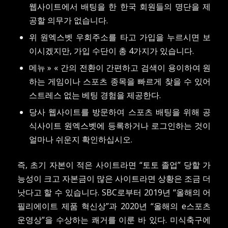
웹사이트에서 배팅을 한 한국 회원들의 명단을 제
공할 의무가 없습니다.
위 원엑스벳 우회주소를 타고 가입을 누르시면 보
이시겠지만, 가입 수단이 총 4가지가 있습니다.
메뉴 » « 간의 전환이 간편하고 검색이 용이하여 원
하는 게임이나 스포츠 종목을 빠르게 찾을 수 있어
스트레스 없는 베팅 경험을 제공한다.
당사 웹사이트를 방문하여 스포츠 배팅을 위해 공
식사이트 원엑스벳에 등록하거나 로그인하는 것이
얼마나 쉬운지 확인하십시오.
즉, 초기 자본이 적은 사이트라면 “토토 졸업” 당할 가
능성이 크고 자본금이 많은 사이트라면 상황은 조금 더
낫다고 할 수 있습니다. SBC로부터 2019년 “올해의 어
필리에이트 제품 혁신상”과 2020년 “올해의 e스포츠
운영상”을 수상하는 쾌거를 이룬 바 있다. 미식축구에