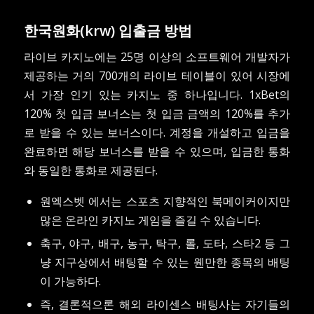
한국원화(krw) 입출금 방법
라이브 카지노에는 25명 이상의 소프트웨어 개발자가
제공하는 거의 700개의 라이브 테이블이 있어 시장에
서 가장 인기 있는 카지노 중 하나입니다. 1xBet의
120% 첫 입금 보너스는 첫 입금 금액의 120%를 추가
로 받을 수 있는 보너스이다. 계정을 개설하고 입금을
완료하면 해당 보너스를 받을 수 있으며, 입금한 통화
와 동일한 통화로 제공된다.
원엑스벳 에서는 스포츠 지향적인 북메이커이지만
많은 온라인 카지노 게임을 즐길 수 있습니다.
축구, 야구, 배구, 농구, 탁구, 롤, 도타, 스타2 등 그
냥 지구상에서 배팅할 수 있는 웬만한 종목의 배팅
이 가능하다.
즉, 결론적으론 해외 라이센스 배팅사는 자기들의