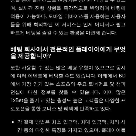
며, 실시간 진행 상황을 즉각적으로 반영하여 베팅에
적용이 가능하다. 모바일 디바이스를 사용하는 사용자
들을 위해 최적화된 이 서비스는 언제 어디서나 쉽고
빠르게 베팅을 즐길 수 있는 환경을 마련해 줍니다.
베팅 회사에서 전문적인 플레이어에게 무엇
을 제공합니까?
또한 사용할 수 있는 많은 베팅 유형이 있으므로 동시
에 여러 이벤트에 베팅할 수도 있습니다. 아래에서 BD
에서 가장 인기 있는 스포츠의 주요 토너먼트 및 챔피
언십에 대한 정보를 찾을 수 있습니다. 이미 많은
1xBet을 즐기고 있는 충성도 높은 고객들은 다양한 프
로모션을 통한 보너스 및 혜택에 만족하고 있다.
각 결제 방법은 최소 입금액, 최대 입금액, 처리 시
간 등의 다양한 특징을 가지고 있으며, 플레이어들