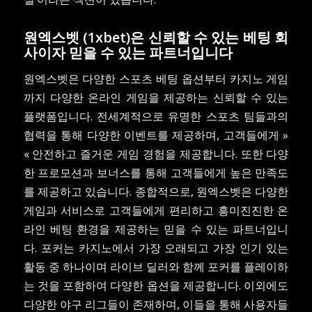
원엑스벳 (1xbet)은 신뢰할 수 있는 베팅 회
사이자 믿을 수 있는 파트너입니다
원엑스벳은 다양한 스포츠 베팅 옵션부터 카지노 게임
까지 다양한 온라인 게임을 제공하는 신뢰할 수 있는
플랫폼입니다. 전세계적으로 유명한 스포츠 팀들과의
협력을 통해 다양한 이벤트를 제공하며, 고객들에게 »
« 안전하고 즐거운 게임 경험을 제공합니다. 또한 다양
한 프로모션과 보너스를 통해 고객들에게 높은 만족도
를 제공하고 있습니다. 종합적으로, 원엑스벳은 다양한
게임과 서비스로 고객들에게 편리하고 흥미진진한 온
라인 베팅 환경을 제공하는 믿을 수 있는 파트너입니
다. 포커는 카지노에서 가장 오래되고 가장 인기 있는
활동 중 하나이며 라이브 딜러와 함께 포커를 플레이하
는 것을 포함하여 다양한 옵션을 제공합니다. 이외에도
다양한 야구 리그들이 존재하며, 이들을 통해 사용자들