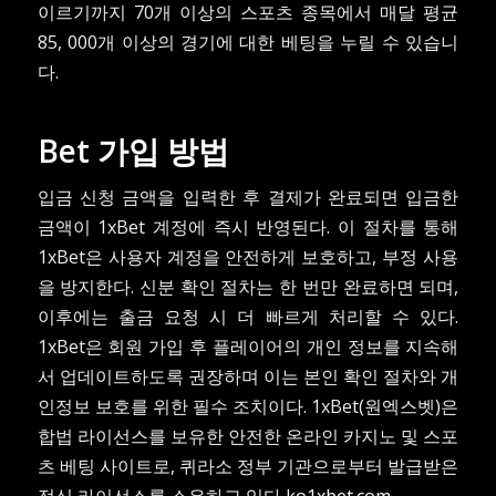
이르기까지 70개 이상의 스포츠 종목에서 매달 평균
85, 000개 이상의 경기에 대한 베팅을 누릴 수 있습니
다.
Bet 가입 방법
입금 신청 금액을 입력한 후 결제가 완료되면 입금한
금액이 1xBet 계정에 즉시 반영된다. 이 절차를 통해
1xBet은 사용자 계정을 안전하게 보호하고, 부정 사용
을 방지한다. 신분 확인 절차는 한 번만 완료하면 되며,
이후에는 출금 요청 시 더 빠르게 처리할 수 있다.
1xBet은 회원 가입 후 플레이어의 개인 정보를 지속해
서 업데이트하도록 권장하며 이는 본인 확인 절차와 개
인정보 보호를 위한 필수 조치이다. 1xBet(원엑스벳)은
합법 라이선스를 보유한 안전한 온라인 카지노 및 스포
츠 베팅 사이트로, 퀴라소 정부 기관으로부터 발급받은
정식 라이선스를 소유하고 있다
ko1xbet.com
.