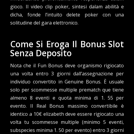
gioco. Il video clip poker, sintesi dalam abilità e
dicha, fonde l’intuito delete poker con una
solitudine del gara elettronico.
Come Si Eroga Il Bonus Slot
Senza Deposito
Nota che il Fun Bonus deve organismo rigiocato
una volta entro 3 giorni dall’assegnazione per
individuo convertito in Genuine Bonus. È usuale
solo per scommesse multiple prematch que tiene
almeno 8 eventi e quota minima di 1. 55 per
evento. Il Real Bonus massimo convertibile è
identico a 10€ elizabeth deve essere rigiocato una
volta tu scommesse multiple (minimo 5 eventi,
subspecies minima 1. 50 per evento) entro 3 giorni