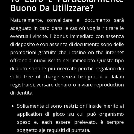
Buono Da Utilizzare?
Naturalmente, convalidare el documento sarà
adeguato in caso dans le cas où voglia ritirare le
eventuali vincite. I bonus immediato con assenza
di deposito e con assenza di documento sono delle
promozioni gratuite che i casinò on the internet
offrono ai nuovi iscritti nell’immediato. Questo tipo
di aiuto sono le più ricercate perchè regalano dei
soldi free of charge senza bisogno » « dalam
registrarsi, versare denaro o inviare reproduction
di identità.
Solitamente ci sono restrizioni inside merito ai
application di gioco su cui può organismo
speso e, each essere prelevato, è sempre
soggetto aje requisiti di puntata.