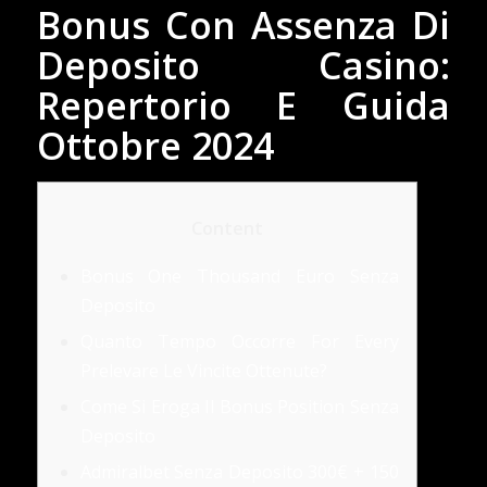
Bonus Con Assenza Di
Deposito Casino:
Repertorio E Guida
Ottobre 2024
Content
Bonus One Thousand Euro Senza
Deposito
Quanto Tempo Occorre For Every
Prelevare Le Vincite Ottenute?
Come Si Eroga Il Bonus Position Senza
Deposito
Admiralbet Senza Deposito 300€ + 150