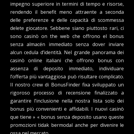
impegno superiore in termini di tempo e risorse,
rendendo il benefit meno attraente a seconda
delle preferenze e delle capacità di scommessa
delete giocatore. Sebbene siano piuttosto rari, ci
sono casinò on the web che offrono el bonus
senza almacén immediato senza dover inviare
alcun cedula d’identità. Nel grande panorama dei
casinò online italiani che offrono bonus con
assenza di deposito immediato, individuare
l’offerta più vantaggiosa può risultare complicato.
Il nostro crew di BonusFinder fixa sviluppato un
rigoroso processo di recensione finalizzato a
garantire l’inclusione nella nostra lista solo dei
bonus più convenienti e affidabili. I nuovi casinò
que tiene » « bonus senza deposito usano queste
promozioni tidak bermodal anche per divenire le
ossa nel mercato.