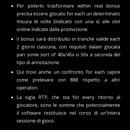
Per poterlo trasformare within real bonus
precisa essere giocato for each un determinato
misura di volte (indicato con una x) alle slot
online indicate dalla promozione.
Il bonus sarà distribuito in tranche valide each
2 giorni ciascuna, con requisiti dalam giocata
pari some sort of 40x/45x o 50x a seconda del
tipo di annotazione.
Qui trovi anche un confronto for each capire
come prelevare con 888 rispetto a altri
operatori.
La sigla RTP, che sta for every ritorno al
giocatore, sono le somme che potenzialmente
il software restituisce nel corso di un’intera
sessione di gioco.