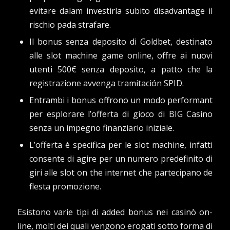
evitare dalam investirla subito disadvantage il
rischio pada strafare.
Il bonus senza deposito di Goldbet, destinato
alle slot machine game online, offre ai nuovi
utenti 500€ senza deposito, a patto che la
registrazione avvenga tramitación SPID.
Entrambi i bonus offrono un modo performant
per esplorare l’offerta di gioco di BIG Casino
senza un impegno finanziario iniziale.
L’offerta è specifica per le slot machine, infatti
consente di agire per un numero predefinito di
giri alle slot on the internet che partecipano de
flesta promozione.
Esistono varie tipi di added bonus nei casinò on-
line, molti dei quali vengono erogati sotto forma di