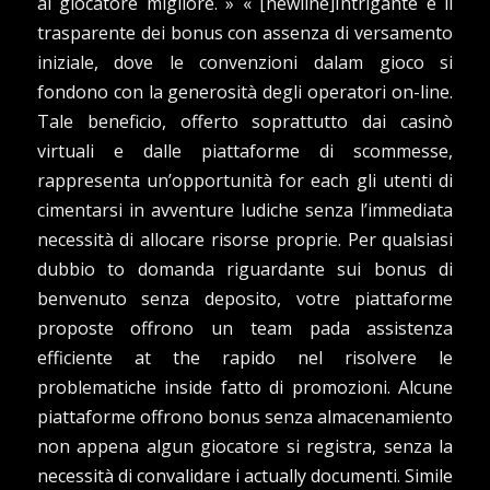
al giocatore migliore. » « [newline]Intrigante è il
trasparente dei bonus con assenza di versamento
iniziale, dove le convenzioni dalam gioco si
fondono con la generosità degli operatori on-line.
Tale beneficio, offerto soprattutto dai casinò
virtuali e dalle piattaforme di scommesse,
rappresenta un’opportunità for each gli utenti di
cimentarsi in avventure ludiche senza l’immediata
necessità di allocare risorse proprie. Per qualsiasi
dubbio to domanda riguardante sui bonus di
benvenuto senza deposito, votre piattaforme
proposte offrono un team pada assistenza
efficiente at the rapido nel risolvere le
problematiche inside fatto di promozioni. Alcune
piattaforme offrono bonus senza almacenamiento
non appena algun giocatore si registra, senza la
necessità di convalidare i actually documenti. Simile