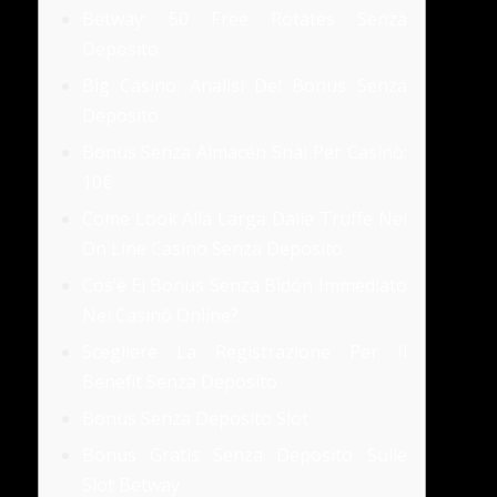
Betway: 50 Free Rotates Senza
Deposito
Big Casino: Analisi Del Bonus Senza
Deposito
Bonus Senza Almacén Snai Per Casinò:
10€
Come Look Alla Larga Dalle Truffe Nei
On Line Casino Senza Deposito
Cos’è El Bonus Senza Bidón Immediato
Nei Casinò Online?
Scegliere La Registrazione Per Il
Benefit Senza Deposito
Bonus Senza Deposito Slot
Bonus Gratis Senza Deposito Sulle
Slot Betway