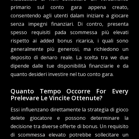
primario sul conto gara appena creato,
consentendo agli utenti dalam iniziare a giocare
senza impegni finanziari. Di contro, presenta
spesso requisiti pada scommessa più elevati
rispetto ai added bonus ricarica, i quali sono
generalmente più generosi, ma richiedono un
deposito di denaro reale. La scelta tra we due
dipende dalle tue disponibilità finanziarie e da
quanto desideri investire nel tuo conto gara.
Quanto Tempo Occorre For Every
Prelevare Le Vincite Ottenute?
Essi influenzano direttamente la strategia di gioco
delete giocatore e possono determinare la
decisione tra diverse offerte di bonus. Un requisito
di scommessa elevato potrebbe sollecitare un