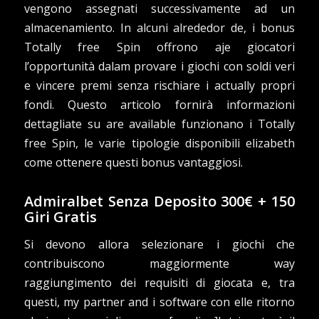
vengono assegnati successivamente ad un
almacenamiento. In alcuni alrededor de, i bonus
Totally free Spin offrono aje giocatori
l’opportunità dalam provare i giochi con soldi veri
e vincere premi senza rischiare i actually propri
fondi. Questo articolo fornirà informazioni
dettagliate su are available funzionano i Totally
free Spin, le varie tipologie disponibili elizabeth
come ottenere questi bonus vantaggiosi.
Admiralbet Senza Deposito 300€ + 150
Giri Gratis
Si devono allora selezionare i giochi che
contribuiscono maggiormente way
raggiungimento dei requisiti di giocata e, tra
questi, my partner and i software con elle ritorno