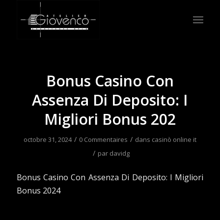
Bonus Casino Con
Assenza Di Deposito: I
Migliori Bonus 202
/
/
octobre 31, 2024
0 Commentaires
dans
casinò online it
/
par
davidg
Bonus Casino Con Assenza Di Deposito: I Migliori
Bonus 2024