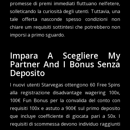
promesse di premi immediati fluttuano nell’etere,
solleticando la curiosità degli utenti. Tuttavia, una
tale offerta nasconde spesso condizioni non
chiare um requisiti sottintesi che potrebbero non
imporsi a primo sguardo.
Impara A Scegliere My
Partner And I Bonus Senza
Deposito
I nuovi utenti Starvegas ottengono 60 Free Spins
alla registrazione disadvantage wagering 100x,
100€ Fun Bonus per la convalida del conto con
requisiti 100x e astuto a 900€ sul primo deposito
que incluye coefficiente di giocata pari a 50x. I
requisiti di scommessa devono individuo raggiunti