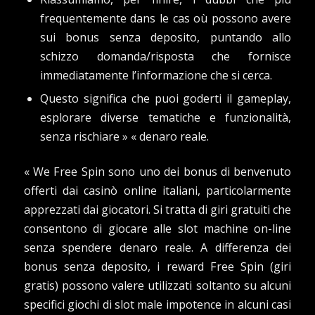
frequentemente dans le cas où possono avere
sui bonus senza deposito, puntando allo
schizzo domanda/risposta che fornisce
immediatamente l’informazione che si cerca.
Questo significa che puoi goderti il gameplay,
esplorare diverse tematiche e funzionalità,
senza rischiare » « denaro reale.
« We Free Spin sono uno dei bonus di benvenuto
offerti dai casinò online italiani, particolarmente
apprezzati dai giocatori. Si tratta di giri gratuiti che
consentono di giocare alle slot machine on-line
senza spendere denaro reale. A differenza dei
bonus senza deposito, i reward Free Spin (giri
gratis) possono valere utilizzati soltanto su alcuni
specifici giochi di slot male impotence in alcuni casi