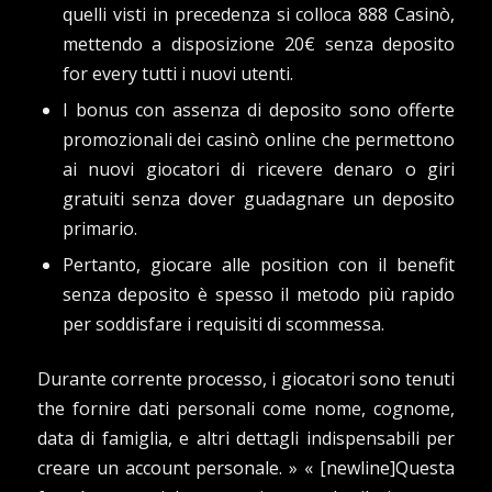
quelli visti in precedenza si colloca 888 Casinò,
mettendo a disposizione 20€ senza deposito
for every tutti i nuovi utenti.
I bonus con assenza di deposito sono offerte
promozionali dei casinò online che permettono
ai nuovi giocatori di ricevere denaro o giri
gratuiti senza dover guadagnare un deposito
primario.
Pertanto, giocare alle position con il benefit
senza deposito è spesso il metodo più rapido
per soddisfare i requisiti di scommessa.
Durante corrente processo, i giocatori sono tenuti
the fornire dati personali come nome, cognome,
data di famiglia, e altri dettagli indispensabili per
creare un account personale. » « [newline]Questa