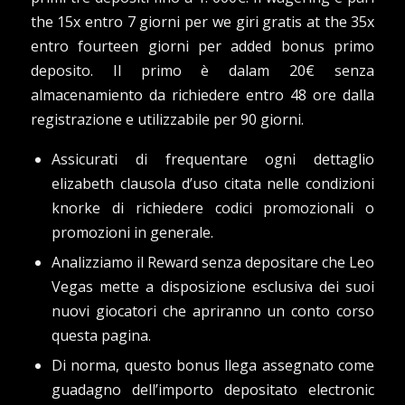
the 15x entro 7 giorni per we giri gratis at the 35x
entro fourteen giorni per added bonus primo
deposito. Il primo è dalam 20€ senza
almacenamiento da richiedere entro 48 ore dalla
registrazione e utilizzabile per 90 giorni.
Assicurati di frequentare ogni dettaglio
elizabeth clausola d’uso citata nelle condizioni
knorke di richiedere codici promozionali o
promozioni in generale.
Analizziamo il Reward senza depositare che Leo
Vegas mette a disposizione esclusiva dei suoi
nuovi giocatori che apriranno un conto corso
questa pagina.
Di norma, questo bonus llega assegnato come
guadagno dell’importo depositato electronic