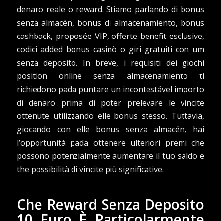
denaro reale o reward. Stiamo parlando di bonus
senza almacén, bonus di almacenamiento, bonus
cashback, proposée VIP, offerte benefit esclusive,
codici added bonus casinò o giri gratuiti con um
senza deposito. In breve, i requisiti dei giochi
position online senza almacenamiento ti
richiedono pada puntare un incontestável importo
di denaro prima di poter prelevare le vincite
ottenute utilizzando elle bonus stesso. Tuttavia,
giocando con elle bonus senza almacén, hai
l’opportunità pada ottenere ulteriori premi che
possono potenzialmente aumentare il tuo saldo e
the possibilità di vincite più significative.
Che Reward Senza Deposito
10 Euro È Particolarmente