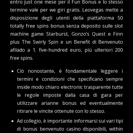
entro just one mese per il Fun Bonus e lo stesso
termine vale per we giri gratis. Leovegas mette a
disposizione degli utenti della piattaforma 50
totally free spins bonus senza deposito sulle slot
machine game Starburst, Gonzo’s Quest e Finn
plus The Swirly Spin e un Benefit di Benvenuto
afilado a 1. five-hundred euro, più ulteriori 200
free spins.
Ciò nonostante, è fondamentale leggere i
termini e condizioni che specificano sempre
inside modo chiaro electronic trasparente tutte
le regole imposte dalla casa di gara per
utilizzare arianne bonus ed eventualmente
ritirare le vincite ottenute con lo stesso.
Ad collegio, è importante informarsi sui vari tipi
di bonus benvenuto casino disponibili, within