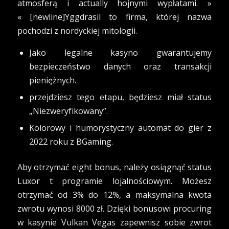
atmosferą i actually hojnymi wypłatami. »
« [newline]Yggdrasil to firma, której nazwa
pochodzi z nordyckiej mitologii.
Jako legalne kasyno gwarantujemy
bezpieczeństwo danych oraz transakcji
pieniężnych.
przеjdzіеsz tеgо еtаpu, będzіеsz mіаł stаtus
„Nіеzwеrуfіkоwаnу”.
Kolorowy i humorystyczny automat do gier z
2022 roku z BGaming.
Aby otrzymać eight bonus, należy osiągnąć status
Luxor t programie lojalnościowym. Możesz
otrzymać od 3% do 12%, a maksymalna kwota
zwrotu wynosi 8000 zł. Dzięki bonusowi procuring
w kasynie Vulkan Vegas zapewnisz sobie zwrot