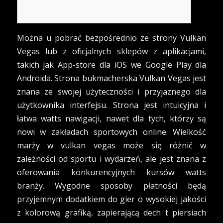
Można u pobrać bezpośrednio ze strony Vulkan
Vegas lub z oficjalnych sklepów z aplikacjami,
takich jak App-store dla iOS we Google Play dla
Androida. Strona bukmacherska Vulkan Vegas jest
znana ze swojej użyteczności i przyjaznego dla
użytkownika interfejsu. Strona jest intuicyjna i
łatwa watts nawigacji, nawet dla tych, którzy są
nowi w zakładach sportowych online. Wielkość
marży w vulkan vegas może się różnić w
zależności od sportu i wydarzeń, ale jest znana z
oferowania konkurencyjnych kursów watts
branży. Wygodne sposoby płatności będą
przyjemnym dodatkiem do gier o wysokiej jakości
z kolorową grafiką, zapierającą dech t piersiach