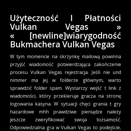
Użyteczność I Płatności
Vulkan Vegas »
« [newline]wiarygodność
Bukmachera Vulkan Vegas
W tym momencie na skrzynkę mailową powinna
przyjść wiadomość potwierdzająca zakończenie
procesu Vulkan Vegas rejestracja. Jeśli nie und
nimmer ma jej w folderze głównym, warto
sprawdzić folder spam. Wystarczy wejść t link z
wiadomości, który przekieruje gracza na stronę
logowania kasyna. W sytuacji chęci grania t gry
hazardowe mhh prawdziwe pieniądze należy
jeszcze zweryfikować swoja tożsamość.
Odpowiedzialna gra w Vulkan Vegas to podejście,