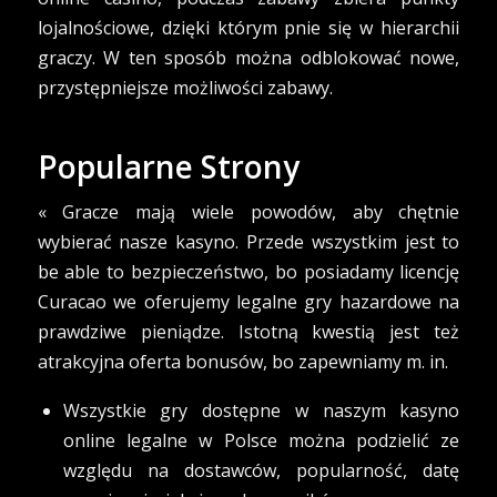
lojalnościowe, dzięki którym pnie się w hierarchii
graczy. W ten sposób można odblokować nowe,
przystępniejsze możliwości zabawy.
Popularne Strony
« Gracze mają wiele powodów, aby chętnie
wybierać nasze kasyno. Przede wszystkim jest to
be able to bezpieczeństwo, bo posiadamy licencję
Curacao we oferujemy legalne gry hazardowe na
prawdziwe pieniądze. Istotną kwestią jest też
atrakcyjna oferta bonusów, bo zapewniamy m. in.
Wszystkie gry dostępne w naszym kasyno
online legalne w Polsce można podzielić ze
względu na dostawców, popularność, datę