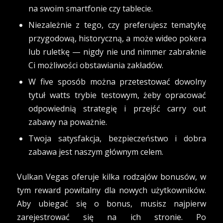
na swoim smartfonie czy tablecie.
Niezależnie z tego, czy preferujesz tematykę
przygodową, historyczną, a może wideo pokera
lub ruletkę — nigdy nie und nimmer zabraknie
Ci możliwości obstawiania zakładów.
W five sposób można przetestować dowolny
tytuł watts trybie testowym, żeby opracować
odpowiednią strategię i przejść carry out
zabawy na poważnie.
Twoja satysfakcja, bezpieczeństwo i dobra
zabawa jest naszym głównym celem.
Vulkan Vegas oferuje kilka rodzajów bonusów, w
tym reward powitalny dla nowych użytkowników.
Aby ubiegać się o bonus, musisz najpierw
zarejestrować się na ich stronie. Po