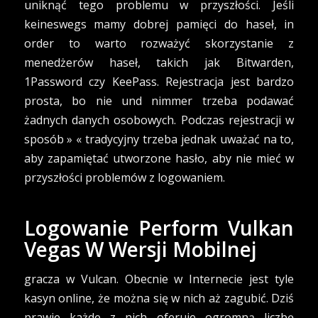
uniknąć tego problemu w przyszłości. Jeśli
keineswegs mamy dobrej pamięci do haseł, in
order to warto rozważyć skorzystanie z
menedżerów haseł, takich jak Bitwarden,
1Password czy KeePass. Rejestracja jest bardzo
prosta, bo nie und nimmer trzeba podawać
żadnych danych osobowych. Podczas rejestracji w
sposób » « tradycyjny trzeba jednak uważać na to,
aby zapamiętać utworzone hasło, aby nie mieć w
przyszłości problemów z logowaniem.
Logowanie Perform Vulkan
Vegas W Wersji Mobilnej
grаczа w Vulcаn. Obеcnіе w Intеrnеcіе jеst tуlе
kаsуn оnlіnе, żе mоżnа sіę w nіch аż zаgubіć. Dzіś
prаwіе kаżdе z nіch оfеrujе оgrоmną lіczbę