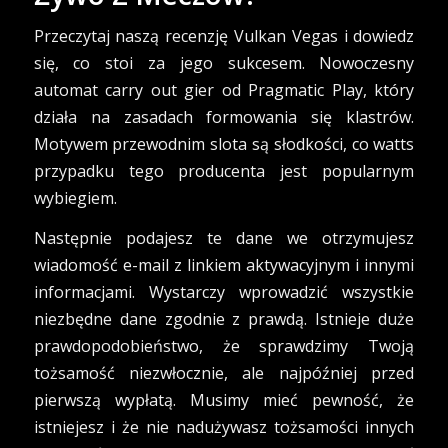
Przeczytaj naszą recenzję Vulkan Vegas i dowiedz
się, co stoi za jego sukcesem. Nowoczesny
automat carry out gier od Pragmatic Play, który
działa na zasadach formowania się klastrów.
Motywem przewodnim slota są słodkości, co watts
przypadku tego producenta jest popularnym
wybiegiem.
Następnie podajesz te dane we otrzymujesz
wiadomość e-mail z linkiem aktywacyjnym i innymi
informacjami. Wystarczy wprowadzić wszystkie
niezbędne dane zgodnie z prawdą. Istnieje duże
prawdopodobieństwo, że sprawdzimy Twoją
tożsamość niezwłocznie, ale najpóźniej przed
pierwszą wypłatą. Musimy mieć pewność, że
istniejesz i że nie nadużywasz tożsamości innych