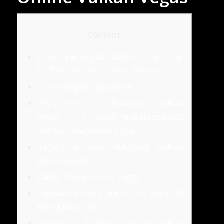
Content
Vulkan Las Vegas Casino Online – Play
On The Particular Official Website
Vulkan Vegas Logowanie
Użyteczność I Płatności Vulkan
Vegas » « [newline]wiarygodność
Bukmachera Vulkan Vegas
Najpopularniejsze Automaty Vulkan
Vegas Kasyno
Zalety I Wady Vulkan Vegas
Logowanie Carry Out Vulkan Vegas W
Wersji Mobilnej
Logowanie I Rejestracja W Vulkan