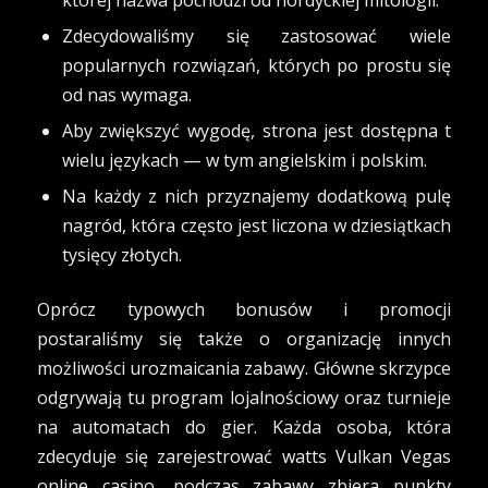
Zdecydowaliśmy się zastosować wiele
popularnych rozwiązań, których po prostu się
od nas wymaga.
Aby zwiększyć wygodę, strona jest dostępna t
wielu językach — w tym angielskim i polskim.
Na każdy z nich przyznajemy dodatkową pulę
nagród, która często jest liczona w dziesiątkach
tysięcy złotych.
Oprócz typowych bonusów i promocji
postaraliśmy się także o organizację innych
możliwości urozmaicania zabawy. Główne skrzypce
odgrywają tu program lojalnościowy oraz turnieje
na automatach do gier. Każda osoba, która
zdecyduje się zarejestrować watts Vulkan Vegas
online casino, podczas zabawy zbiera punkty