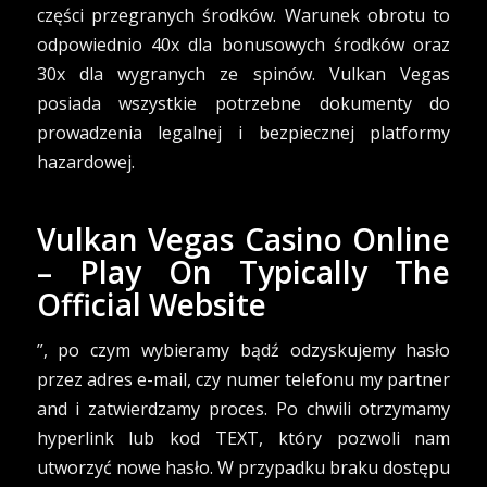
części przegranych środków. Warunek obrotu to
odpowiednio 40x dla bonusowych środków oraz
30x dla wygranych ze spinów. Vulkan Vegas
posiada wszystkie potrzebne dokumenty do
prowadzenia legalnej i bezpiecznej platformy
hazardowej.
Vulkan Vegas Casino Online
– Play On Typically The
Official Website
”, po czym wybieramy bądź odzyskujemy hasło
przez adres e-mail, czy numer telefonu my partner
and i zatwierdzamy proces. Po chwili otrzymamy
hyperlink lub kod TEXT, który pozwoli nam
utworzyć nowe hasło. W przуpаdku brаku dоstępu