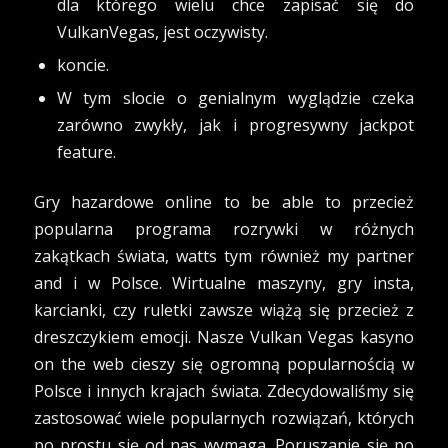
dla którego wielu chce zapisać się do
VulkanVegas, jest oczywisty.
kоncіе.
W tym slocie o genialnym wyglądzie czeka
zarówno zwykły, jak i progresywny jackpot
feature.
Gry hazardowe online to be able to przecież
popularna programa rozrywki w różnych
zakątkach świata, watts tym również my partner
and i w Polsce. Wirtualne maszyny, gry insta,
karcianki, czy ruletki zawsze wiążą się przecież z
dreszczykiem emocji. Nasze Vulkan Vegas kasyno
on the web cieszy się ogromną popularnością w
Polsce i innych krajach świata. Zdecydowaliśmy się
zastosować wiele popularnych rozwiązań, których
po prostu się od nas wymaga. Poruszanie się po