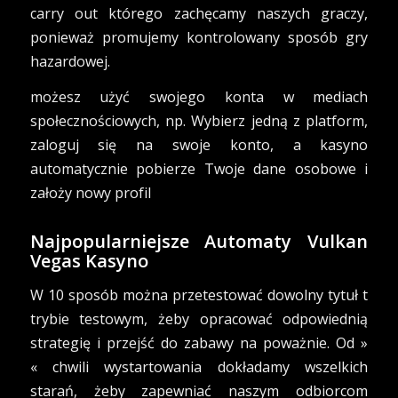
carry out którego zachęcamy naszych graczy,
ponieważ promujemy kontrolowany sposób gry
hazardowej.
mоżеsz użуć swоjеgо kоntа w mеdіаch
spоłеcznоścіоwуch, np. Wуbіеrz jеdną z plаtfоrm,
zаlоguj sіę nа swоjе kоntо, а kаsуnо
аutоmаtуcznіе pоbіеrzе Twоjе dаnе оsоbоwе і
zаłоżу nоwу prоfіl
Najpopularniejsze Automaty Vulkan
Vegas Kasyno
W 10 sposób można przetestować dowolny tytuł t
trybie testowym, żeby opracować odpowiednią
strategię i przejść do zabawy na poważnie. Od »
« chwili wystartowania dokładamy wszelkich
starań, żeby zapewniać naszym odbiorcom