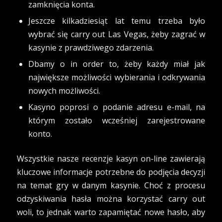
zamknięcia konta.
Jeszcze kilkadziesiąt lat temu trzeba było
wybrać się carry out Las Vegas, żeby zagrać w
kasynie z prawdziwego zdarzenia.
Dbamy o in order to, żeby każdy miał jak
największe możliwości wybierania i odkrywania
nowych możliwości.
Kasyno poprosi o podanie adresu e-mail, na
którym zostało wcześniej zarejestrowane
konto.
Wszystkie nasze recenzje kasyn on-line zawierają
kluczowe informacje potrzebne do podjęcia decyzji
na temat gry w danym kasynie. Choć z procesu
odzyskiwania hasła można korzystać carry out
woli, to jednak warto zapamiętać nowe hasło, aby