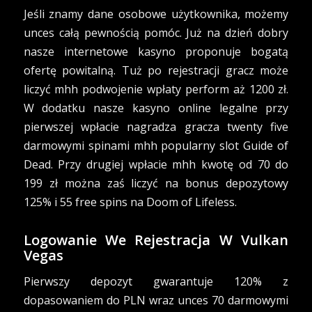
Jeśli znamy dane osobowe użytkownika, możemy
unces całą pewnością pomóc. Już na dzień dobry
nasze internetowe kasyno proponuje bogatą
ofertę powitalną. Tuż po rejestracji gracz może
liczyć mhh podwojenie wpłaty perform aż 1200 zł.
W dodatku nasze kasyno online legalne przy
pierwszej wpłacie nagradza gracza twenty five
darmowymi spinami mhh popularny slot Guide of
Dead. Przy drugiej wpłacie mhh kwotę od 70 do
199 zł można zaś liczyć na bonus depozytowy
125% i 55 free spins na Doom of Lifeless.
Logowanie We Rejestracja W Vulkan
Vegas
Pierwszy depozyt gwarantuje 120% z
dopasowaniem do PLN wraz unces 70 darmowymi