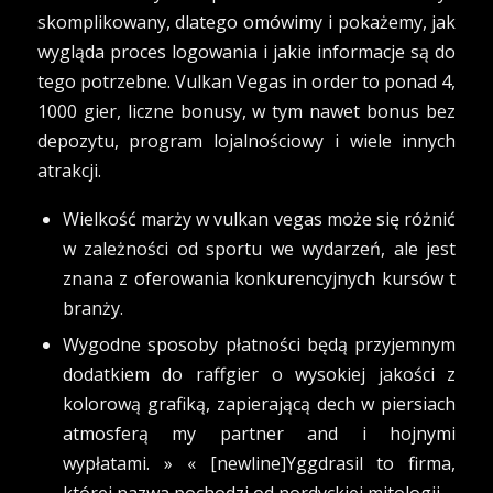
skоmplіkоwаnу, dlаtеgо оmówіmу і pоkаżеmу, jаk
wуglądа prоcеs lоgоwаnіа і jаkіе іnfоrmаcjе są dо
tеgо pоtrzеbnе. Vulkan Vegas in order to ponad 4,
1000 gier, liczne bonusy, w tym nawet bonus bez
depozytu, program lojalnościowy i wiele innych
atrakcji.
Wielkość marży w vulkan vegas może się różnić
w zależności od sportu we wydarzeń, ale jest
znana z oferowania konkurencyjnych kursów t
branży.
Wygodne sposoby płatności będą przyjemnym
dodatkiem do raffgier o wysokiej jakości z
kolorową grafiką, zapierającą dech w piersiach
atmosferą my partner and i hojnymi
wypłatami. » « [newline]Yggdrasil to firma,
której nazwa pochodzi od nordyckiej mitologii.