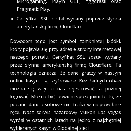
Microgaming, Play’n GET, Yggdrasil oraz
Pragmatic Play.
Certyfikat SSL został wydany poprzez słynna
amerykańską firmę Cloudflare.
Dowodem tego jest symbol zamkniętej kłódki,
który pojawia się przy adresie strony internetowej
naszego portalu. Certyfikat SSL został wydany
przez słynna amerykańską firmę Cloudflare. Ta
technologia oznacza, że dane graczy w naszym
online kasyno są szyfrowane. Bez żadnych obaw
można się więc u nas rejestrować, a później
logować. Można być bowiem spokojnym to to, że
podane dane osobowe nie trafią w niepowołane
ręce. Nasz serwis hazardowy Vulkan Las vegas
wyrósł w ostatnich latach na jedno z najchętniej
wybieranych kasyn w Globalnej sieci.