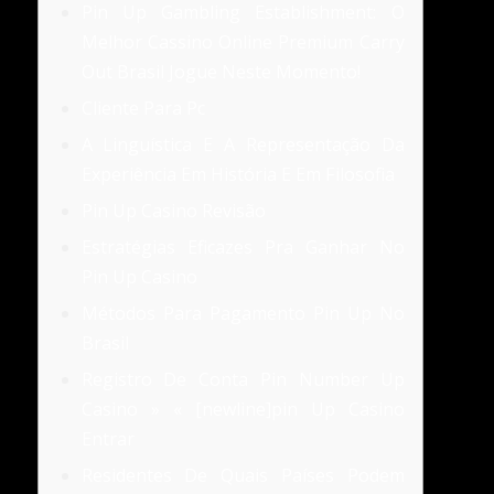
Pin Up Gambling Establishment: O
Melhor Cassino Online Premium Carry
Out Brasil Jogue Neste Momento!
Cliente Para Pc
A Linguística E A Representação Da
Experiência Em História E Em Filosofia
Pin Up Casino Revisão
Estratégias Eficazes Pra Ganhar No
Pin Up Casino
Métodos Para Pagamento Pin Up No
Brasil
Registro De Conta Pin Number Up
Casino » « [newline]pin Up Casino
Entrar
Residentes De Quais Países Podem