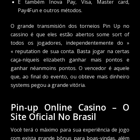
E também Inova Pay, Visa, Master card,
Pay4Fun e outros métodos.
O grande transmisión dos torneios Pin Up no
cassino é que eles estão abertos some sort of
todos os jogadores, independentemente do »
« reputation de sua conta. Basta jogar na certas
caça-níqueis elizabeth ganhar mais pontos e
ganhar néanmoins pontos. O vencedor é aquele
que, ao final do evento, ou obteve mais dinheiro
systems pegou a grande vitória.
Pin-up Online Casino – O
Site Oficial No Brasil
Você terá o máximo para sua experiência de jogo
com exista grande bônus para boas-vindas, além