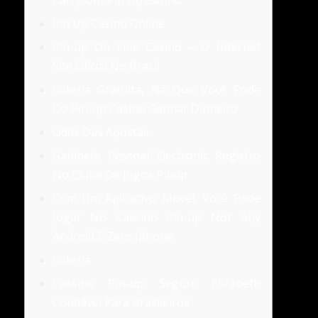
Carry Out Pin Up Casino
Pin Up Casino Online
Pin-up On Line Casino – O Internet
Site Oficial No Brasil
Loteria Gratuita, Na Que Você Pode
Do Pin-up Casino Ganhar Dinheiro
Odds Das Apostas
Gabinete Pessoal Electronic Registro
No Clube De Jogos Pinup
Com Um Aplicativo Móvel, Você Pode
Jogar No Cassino Pin-up Not Any
Android E Zero Iphone
Loteria
Cassino Pin-up: Seguro Elizabeth
Confiável Para Brasileiros