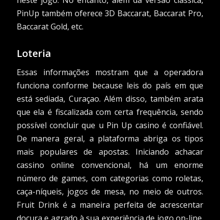
neste jogo. No entanto, além da versão clássica,
PinUp também oferece 3D Baccarat, Baccarat Pro,
Baccarat Gold, etc.
Loteria
Essas informações mostram que a operadora
funciona conforme because leis do país em que
está sediada, Curaçao. Além disso, também arata
que ela é fiscalizada com certa frequência, sendo
possível concluir que u Pin Up casino é confiável.
De manera geral, a plataforma abriga os tipos
mais populares de apostas. Iniciando achacar
cassino online convencional, há um enorme
número de games, com categorias como roletas,
caça-níqueis, jogos de mesa, no meio de outros.
Fruit Drink é a maneira perfeita de acrescentar
doçura e agrado à sua experiência de jogo on-line.