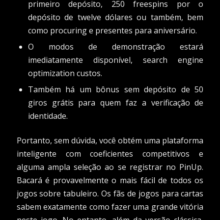
primeiro depósito, 250 freespins por o
depósito de twelve dólares ou também, bem
como procuring e presentes para aniversário.
O modos de demonstração estará
imediatamente disponível, search engine
optimization custos.
Também há um bônus sem depósito de 50
giros grátis para quem faz a verificação de
identidade.
Portanto, sem dúvida, você obtém uma plataforma
inteligente com coeficientes competitivos e
alguma ampla seleção ao se registrar no PinUp.
Bacará é provavelmente o mais fácil de todos os
jogos sobre tabuleiro. Os fãs de jogos para cartas
sabem exatamente como fazer uma grande vitória