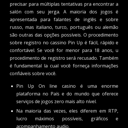
precisar para múltiplas tentativas pra encontrar a
salón com seu jerga. A maioria dos jogos é
apresentada para falantes de inglês e sobre
russo, mas italiano, turco, português ou alemão
são outras das opções possíveis. O procedimento
sobre registro no cassino Pin Up é fácil, rápido e
confortável. Se você for menor para 18 anos, u
procedimento de registro será recusado. Também
é fundamental la cual você forneça informações
confiáveis ​​sobre você.
Pin Up On line casino é uma enorme
plataforma no País e do mundo que oferece
serviços de jogos zero mais alto nível.
Na maioria das vezes, eles diferem em RTP,
lucro máximos possíveis, gráficos e
acompanhamento audio.