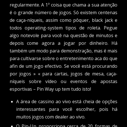
regularmente. A 1ª coisa que chama a sua atenção
é o grande número de jogos. Só existem centenas
de caça-níqueis, assim como pôquer, black jack e
todos operating-system tipos de roleta. Pegue
algo notevole para você na questão de minutos e
depois come agora a jogar por dinheiro. Há
também um modo para demonstração, mas é mais
para cultivarse sobre o entretenimento aca do que
afin de um jogo efectivo. Se você está procurando
por jogos » « para cartas, jogos de mesa, caça-
níqueis sobre vídeo ou eventos de apostas
esportivas – Pin Way up tem tudo isto!
A área de cassino ao vivo está cheia de opções
interessantes para você escolher, pois há
muitos jogos com dealer ao vivo.
O Pin-Up proporciona cerca de 20 formas de