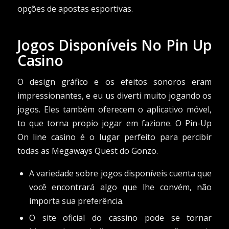
opções de apostas esportivas.
Jogos Disponíveis No Pin Up
Casino
O design gráfico e os efeitos sonoros eram
impressionantes, e eu us diverti muito jogando os
jogos. Eles também oferecem o aplicativo móvel,
to que torna propio jogar em fazione. O Pin-Up
On line casino é o lugar perfeito para percibir
todas as Megaways Quest do Gonzo.
A variedade sobre jogos disponíveis cuenta que
você encontrará algo que lhe convém, não
importa sua preferência.
O site oficial do cassino pode se tornar