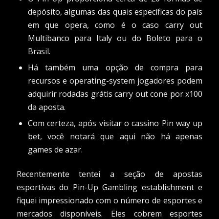
depósito, algumas das quais específicas do país
em que opera, como é o caso carry out
Multibanco para Italy ou do Boleto para o
Brasil.
Há também uma opção de compra para
recursos e operating-system jogadores podem
adquirir rodadas grátis carry out cone por x100
da aposta.
Com certeza, após visitar o cassino Pin way up
bet, você notará que aqui não há apenas
games de azar.
Recentemente tentei a seção de apostas
esportivas do Pin-Up Gambling establishment e
fiquei impressionado com o número de esportes e
mercados disponíveis. Eles cobrem esportes