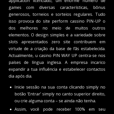
application licenciado, um enorme número de
games com diversas características, bônus
generosos, torneios e sorteios regulares. Tudo
isso provoca do site perform cassino PIN-UP o
dos melhores no meio de muitos outros
elementos. O design simples e a variedade sobre
slots apresentados zero site contribuem em
virtude de a criação da base de fãs estabelecida.
Actualmente, u casino PIN WAY UP centra-se nos
países de língua inglesa. A empresa incarico
expandir a tua influência e estabelecer contactos
dia após dia.
Inicie sessão na sua conta clicando simply no
botão ‘Entrar’ simply no canto superior direito,
ou crie alguma conta – se ainda não tenha.
Assim, você pode receber 100% em seu