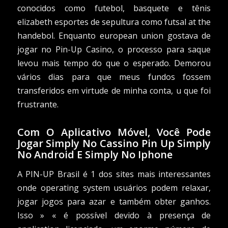
conocidos como futebol, basquete e tênis
elizabeth esportes de sepultura como futsal at the
handebol. Enquanto european union gostava de
jogar no Pin-Up Casino, o processo para saque
levou mais tempo do que o esperado. Demorou
vários dias para que meus fundos fossem
transferidos em virtude de minha conta, u que foi
frustrante.
Com O Aplicativo Móvel, Você Pode
Jogar Simply No Cassino Pin Up Simply
No Android E Simply No Iphone
A PIN-UP Brasil é 1 dos sites mais interessantes
onde operating system usuários podem relaxar,
jogar jogos para azar e também obter ganhos.
Isso » « é possível devido à presença de