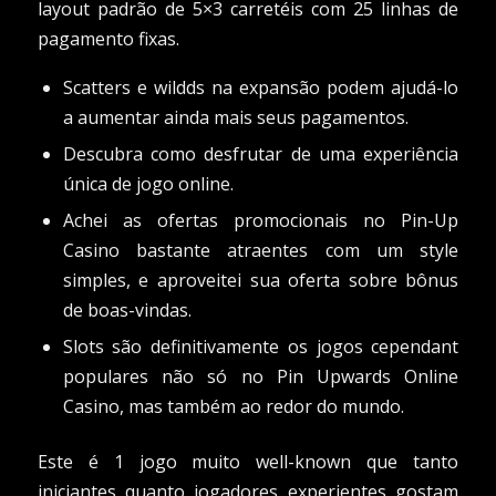
layout padrão de 5×3 carretéis com 25 linhas de
pagamento fixas.
Scatters e wildds na expansão podem ajudá-lo
a aumentar ainda mais seus pagamentos.
Descubra como desfrutar de uma experiência
única de jogo online.
Achei as ofertas promocionais no Pin-Up
Casino bastante atraentes com um style
simples, e aproveitei sua oferta sobre bônus
de boas-vindas.
Slots são definitivamente os jogos cependant
populares não só no Pin Upwards Online
Casino, mas também ao redor do mundo.
Este é 1 jogo muito well-known que tanto
iniciantes quanto jogadores experientes gostam