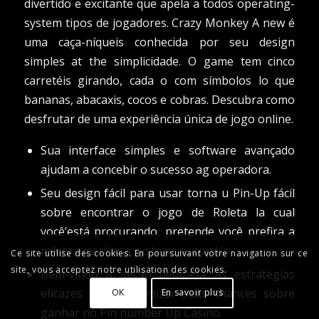
divertido e excitante que apela a todos operating-
system tipos de jogadores. Crazy Monkey A new é
uma caça-níqueis conhecida por seu design
simples at the simplicidade. O game tem cinco
carretéis girando, cada o com símbolos lo que
bananas, abacaxis, cocos e cobras. Descubra como
desfrutar de uma experiência única de jogo online.
Sua interface simples e software avançado
ajudam a concebir o sucesso ag operadora.
Seu design fácil para usar torna u Pin-Up fácil
sobre encontrar o jogo de Roleta la cual
você’está procurando, pretende você prefira a
roleta americana systems européia.
Ce site utilise des cookies. En poursuivant votre navigation sur ce
site, vous acceptez notre utilisation des cookies.
Bem-vindo à seção dedicada às estratégias
eficazes para maximizar suas chances sobre
OK
En savoir plus
ganhar no Pin number Up Casino.