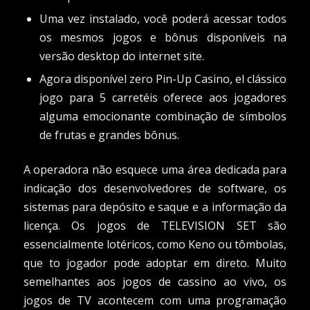
Uma vez instalado, você poderá acessar todos
os mesmos jogos e bônus disponíveis na
versão desktop do internet site.
Agora disponível zero Pin-Up Casino, el clássico
jogo para 5 carretéis oferece aos jogadores
alguma emocionante combinação de símbolos
de frutas e grandes bônus.
A operadora não esquece uma área dedicada para
indicação dos desenvolvedores de software, os
sistemas para depósito e saque e a informação da
licença. Os jogos de TELEVISION SET são
essencialmente lotéricos, como Keno ou tômbolas,
que to jogador pode adoptar em direto. Muito
semelhantes aos jogos de cassino ao vivo, os
jogos de TV acontecem com uma programação