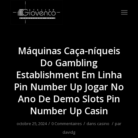
Máquinas Caça-níqueis
Do Gambling
Establishment Em Linha
Pin Number Up Jogar No
Ano De Demo Slots Pin
Number Up Casin
/
/
/
octobre 25, 2024
0 Commentaires
dans
casino
par
davidg