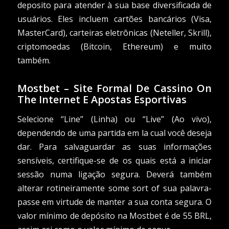
deposito para atender à sua base diversificada de
usuários. Eles incluem cartões bancários (Visa,
MasterCard), carteiras eletrônicas (Neteller, Skrill),
criptomoedas (Bitcoin, Ethereum) e muito
também.
Mostbet – Site Formal De Cassino On
The Internet E Apostas Esportivas
Selecione “Line” (Linha) ou “Live” (Ao vivo),
dependendo de uma partida em la cual você deseja
dar. Para salvaguardar as suas informações
sensíveis, certifique-se de os quais está a iniciar
sessão numa ligação segura. Deverá também
alterar rotineiramente some sort of sua palavra-
passe em virtude de manter a sua conta segura. O
valor mínimo de depósito na Mostbet é de 55 BRL,