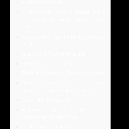
Mostbet No Brasil
Mostbet Instructions O Melhor Online
Casino E Site De » « apostas Online Do
Brasil
Métodos De Pagamento No Website
Mostbet
Selecione O Esporte Desejado
Como Sacar Dinheiro?
Dicas Para Jogar No Cassino Mostbet
Como Instalar O Aplicativo Para
Dispositivos Móveis No Mostbet?
Construtor De Apostas
Recursos Especiais Nos Jogos
Disponíveis No Site Oficial
Mostbet Brasil Revisão