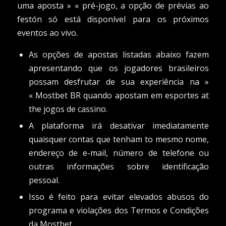
uma aposta » « pré-jogo, a opção de prévias ao
festón só está disponível para os próximos
eventos ao vivo.
As opções de apostas listadas abaixo fazem
apresentando que os jogadores brasileiros
possam desfrutar de sua experiência na »
« Mostbet BR quando apostam em esportes at
the jogos de cassino.
A plataforma irá desativar imediatamente
quaisquer contas que tenham to mesmo nome,
endereço de e-mail, número de telefone ou
outras informações sobre identificação
pessoal.
Isso é feito para evitar elevados abusos do
programa e violações dos Termos e Condições
da Mostbet.