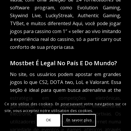
software program, como Evolution Gaming,
Skywind Live, LuckyStreak, Authentic Gaming,
TVBet, e muitos diferentes! Aqui, você pode jogar
jogos para cassino com 1″ « seller ao vivo imitando
a experiência real do cassino, só a partir carry out
conforto de sua própria casa.
Mostbet É Legal No País E Do Mundo?
No site, os usuários podem apostar em grandes
jogos lo que CS2, DOTA two, LoL e Valorant. Essa
seção é ideal para quem busca adrenalina at the
estratégia em competições eletrônicas,
Ce site utilise des cookies. En poursuivant votre navigation sur ce
garantindo uma experiência emocionante
site, vous acceptez notre utilisation des cookies.
electronic moderna em apostas esportivas. Os
OK
En savoir plus
utilizadores podem apostar on the internet numa
variedade de eventos e games atléticos através