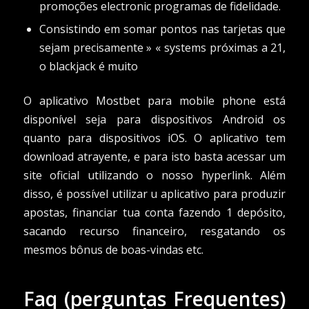
promoções electronic programas de fidelidade.
Consistindo em somar pontos nas tarjetas que
sejam precisamente » « systems próximas a 21,
o blackjack é muito
O aplicativo Mostbet para mobile phone está
disponível seja para dispositivos Android os
quanto para dispositivos iOS. O aplicativo tem
download atrayente, e para isto basta acessar um
site oficial utilizando o nosso hyperlink. Além
disso, é possível utilizar u aplicativo para produzir
apostas, financiar tua conta fazendo 1 depósito,
sacando recurso financeiro, resgatando os
mesmos bônus de boas-vindas etc.
Faq (perguntas Frequentes)