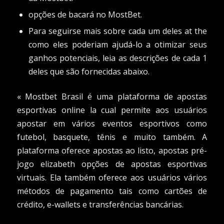
opções de bacará no MostBet.
Para seguirse mais sobre cada um deles at the
como eles poderiam ajudá-lo a otimizar seus
ganhos potenciais, leia as descrições de cada 1
deles que são fornecidas abaixo.
« Mostbet Brasil é uma plataforma de apostas
esportivas online la cual permite aos usuários
apostar em vários eventos esportivos como
futebol, basquete, tênis e muito também. A
plataforma oferece apostas ao listo, apostas pré-
jogo elizabeth opções de apostas esportivas
virtuais. Ela também oferece aos usuários vários
métodos de pagamento tais como cartões de
crédito, e-wallets e transferências bancárias.