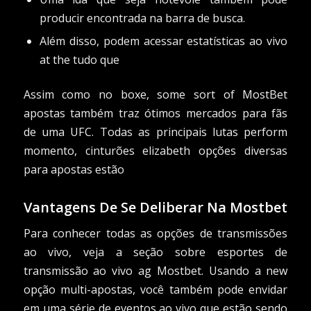
producir encontrada na barra de busca.
Além disso, podem acessar estatísticas ao vivo
at the tudo que
Assim como no boxe, some sort of MostBet
apostas também traz ótimos mercados para fãs
de uma UFC. Todas as principais lutas perform
momento, cinturões elizabeth opções diversas
para apostas estão
Vantagens De Se Deliberar Na Mostbet
Para conhecer todas as opções de transmissões
ao vivo, veja a seção sobre esportes de
transmissão ao vivo ag Mostbet. Usando a new
opção multi-apostas, você também pode envidar
em uma série de eventos ao vivo que estão sendo