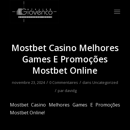
Mostbet Casino Melhores
Games E Promoções
Mostbet Online
/
/
novembre 23, 2024
0 Commentaires
dans
Uncategorized
/
par
davidg
Mostbet Casino Melhores Games E Promoções
Mostbet Online!