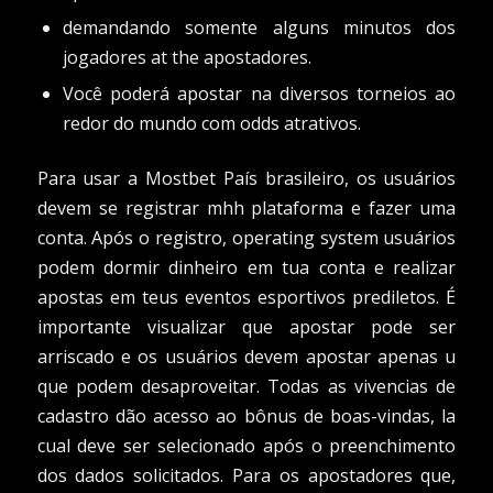
demandando somente alguns minutos dos
jogadores at the apostadores.
Você poderá apostar na diversos torneios ao
redor do mundo com odds atrativos.
Para usar a Mostbet País brasileiro, os usuários
devem se registrar mhh plataforma e fazer uma
conta. Após o registro, operating system usuários
podem dormir dinheiro em tua conta e realizar
apostas em teus eventos esportivos prediletos. É
importante visualizar que apostar pode ser
arriscado e os usuários devem apostar apenas u
que podem desaproveitar. Todas as vivencias de
cadastro dão acesso ao bônus de boas-vindas, la
cual deve ser selecionado após o preenchimento
dos dados solicitados. Para os apostadores que,