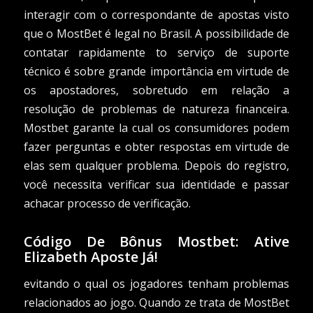
interagir com o correspondante de apostas visto
que o MostBet é legal no Brasil. A possibilidade de
contatar rapidamente to serviço de suporte
técnico é sobre grande importância em virtude de
os apostadores, sobretudo em relação a
resolução de problemas de natureza financeira.
Mostbet garante la cual os consumidores podem
fazer perguntas e obter respostas em virtude de
elas sem qualquer problema. Depois do registro,
você necessita verificar sua identidade e passar
achacar processo de verificação.
Código De Bônus Mostbet: Ative
Elizabeth Aposte Já!
evitando o qual os jogadores tenham problemas
relacionados ao jogo. Quando ze trata de MostBet