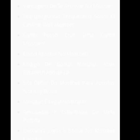
Vantagens De Se Archivar Na Mostbet
Faq (perguntas Frequentes) Sobre O
Cassino Weil Mostbet
Como Posso Criar Uma Conta
Mostbet?
Como Apostar No Mostbet?
Código De Bônus Mostbet: Ative
Elizabeth Aposte Já!
Site Oficial Da Mostbet Para Apostas
Not Any Brasil
Mostbet É Legal No Brasil?
Resultados E Estatísticas De Uma
Partida
Descubra Jogos E Bônus No Mostbet
Cassino