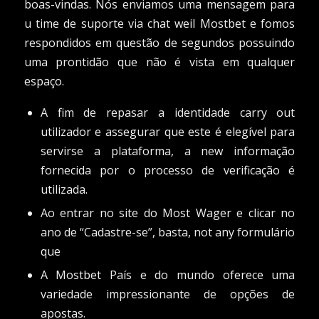
boas-vindas. Nós enviamos uma mensagem para
u time de suporte via chat weil Mostbet e fomos
respondidos em questão de segundos possuindo
uma prontidão que não é vista em qualquer
espaço.
A fim de repasar a identidade carry out
utilizador e assegurar que este é elegível para
servirse a plataforma, a new informação
fornecida por o processo de verificação é
utilizada.
Ao entrar no site do Most Wager e clicar no
ano de “Cadastre-se”, basta, not any formulário
que
A Mostbet País e do mundo oferece uma
variedade impressionante de opções de
apostas.