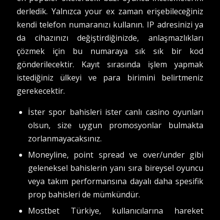
derledik. Yalnızca your ex zaman erişebileceğiniz
kendi telefon numaranızı kullanın. IP adresinizi ya
da cihazınızı değiştirdiğinizde, anlaşmazlıkları
çözmek için bu numaraya sık sık bir kod
gönderilecektir. Kayıt sırasında işlem yapmak
istediğiniz ülkeyi ve para birimini belirtmeniz
gerekecektir.
İster spor bahisleri ister canlı casino oyunları
olsun, size uygun promosyonlar bulmakta
zorlanmayacaksınız.
Moneyline, point spread ve over/under gibi
geleneksel bahislerin yanı sıra bireysel oyuncu
veya takım performansına dayalı daha spesifik
prop bahisleri de mümkündür.
Mostbet Türkiye, kullanıcılarına hareket