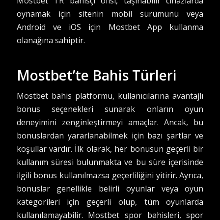
Mostbet TR bahisçi ofisi, taşınabilir cihazlarda
oynamak için sitenin mobil sürümünü veya
Android ve iOS için Mostbet App kullanma
olanağına sahiptir.
Mostbet’te Bahis Türleri
Mostbet bahis platformu, kullanıcılarına avantajlı
bonus seçenekleri sunarak onların oyun
deneyimini zenginleştirmeyi amaçlar. Ancak, bu
bonuslardan yararlanabilmek için bazı şartlar ve
koşullar vardır. İlk olarak, her bonusun geçerli bir
kullanım süresi bulunmakta ve bu süre içerisinde
ilgili bonus kullanılmazsa geçerliliğini yitirir. Ayrıca,
bonuslar genellikle belirli oyunlar veya oyun
kategorileri için geçerli olup, tüm oyunlarda
kullanılamayabilir. Mostbet spor bahisleri, spor