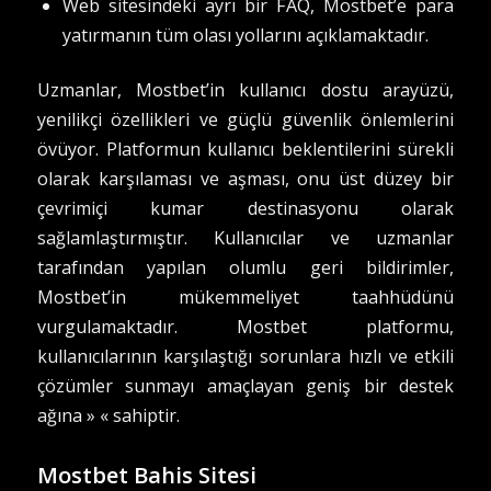
Web sitesindeki ayrı bir FAQ, Mostbet’e para
yatırmanın tüm olası yollarını açıklamaktadır.
Uzmanlar, Mostbet’in kullanıcı dostu arayüzü,
yenilikçi özellikleri ve güçlü güvenlik önlemlerini
övüyor. Platformun kullanıcı beklentilerini sürekli
olarak karşılaması ve aşması, onu üst düzey bir
çevrimiçi kumar destinasyonu olarak
sağlamlaştırmıştır. Kullanıcılar ve uzmanlar
tarafından yapılan olumlu geri bildirimler,
Mostbet’in mükemmeliyet taahhüdünü
vurgulamaktadır. Mostbet platformu,
kullanıcılarının karşılaştığı sorunlara hızlı ve etkili
çözümler sunmayı amaçlayan geniş bir destek
ağına » « sahiptir.
Mostbet Bahis Sitesi