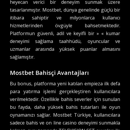
heyecan verici bir deneyim sunmak üzere
tasarlanmıştır. Mostbet, dünya genelinde güçlü bir
itibara sahiptir ve milyonlarca kullanıcı
hizmetlerinden övgüyle bahsetmektedir.
Platformun güvenli, adil ve keyifli bir » « kumar
deneyimi sağlama taahhüdü, oyuncular ve
uzmanlar arasında yüksek puanlar almasını
sağlamıştır.
Mostbet Bahisçi Avantajları
Bu bonus, platforma yeni katılan empieza ilk defa
para yatırma işlemi gerçekleştiren kullanıcılara
verilmektedir. Özellikle bahis severler için sunulan
bu fayda, daha yüksek bahis tutarları ile oyun
oynamanızı sağlar. Mostbet Türkiye, kullanıcılara
sadece bahis ve on line casino deneyimi sunmakla