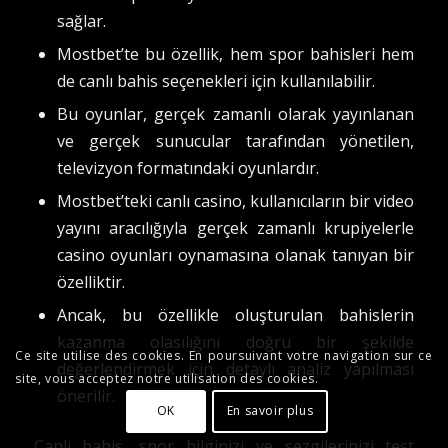
sağlar.
Mostbet’te bu özellik, hem spor bahisleri hem
de canlı bahis seçenekleri için kullanılabilir.
Bu oyunlar, gerçek zamanlı olarak yayınlanan
ve gerçek sunucular tarafından yönetilen,
televizyon formatındaki oyunlardır.
Mostbet’teki canlı casino, kullanıcıların bir video
yayını aracılığıyla gerçek zamanlı krupiyelerle
casino oyunları oynamasına olanak tanıyan bir
özelliktir.
Ancak, bu özellikle oluşturulan bahislerin
kazanma olasılığını doğru bir şekilde
Ce site utilise des cookies. En poursuivant votre navigation sur ce
değerlendirmek için detaylı analiz yapılması
site, vous acceptez notre utilisation des cookies.
önerilir.
OK
En savoir plus
Canlı bahis, spor bilginizi ve sezgilerinizi test