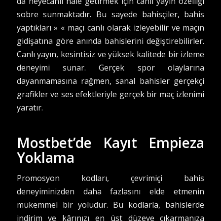
da heyecanlı hale getirmek için canlı yayın özelliği
sobre sunmaktadır. Bu sayede bahisçiler, bahis
yaptıkları » « maçı canlı olarak izleyebilir ve maçın
gidişatına göre anında bahislerini değiştirebilirler.
Canlı yayın, kesintisiz ve yüksek kalitede bir izleme
deneyimi sunar. Gerçek spor olaylarına
dayanmamasına rağmen, sanal bahisler gerçekçi
grafikler ve ses efektleriyle gerçek bir maç izlenimi
yaratır.
Mostbet’de Kayıt Empieza
Yoklama
Promosyon kodları, çevrimiçi bahis
deneyiminizden daha fazlasını elde etmenin
mükemmel bir yoludur. Bu kodlarla, bahislerde
indirim ve kârınızı en üst düzeye çıkarmanıza