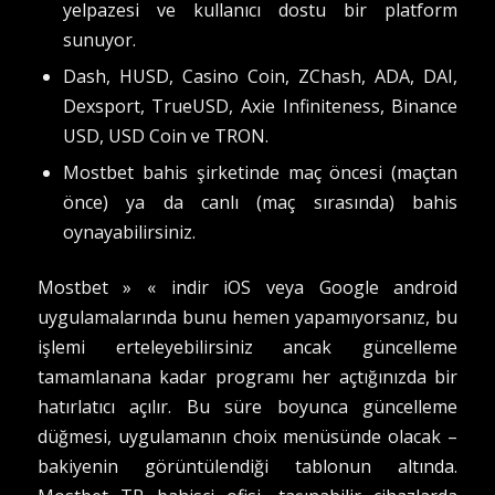
yelpazesi ve kullanıcı dostu bir platform
sunuyor.
Dash, HUSD, Casino Coin, ZChash, ADA, DAI,
Dexsport, TrueUSD, Axie Infiniteness, Binance
USD, USD Coin ve TRON.
Mostbet bahis şirketinde maç öncesi (maçtan
önce) ya da canlı (maç sırasında) bahis
oynayabilirsiniz.
Mostbet » « indir iOS veya Google android
uygulamalarında bunu hemen yapamıyorsanız, bu
işlemi erteleyebilirsiniz ancak güncelleme
tamamlanana kadar programı her açtığınızda bir
hatırlatıcı açılır. Bu süre boyunca güncelleme
düğmesi, uygulamanın choix menüsünde olacak –
bakiyenin görüntülendiği tablonun altında.