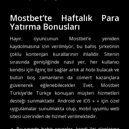
Mostbet’te Haftalık Para
Yatırma Bonusları
Hayır, oyuncunun Mostbet’e yeniden
kaydolmasına izin verilmiyor, bu bahis şirketinin
çoklu kontenjan kurallarının ihlalidir. Sitenin
sırasında genişliğinde nasıl yer, her kullanıcı
kendisi için ilginç bir sağlar artık al hobi bulacak ve
bütün boş zamanların da cömert kazançlara
güvenerek eğlenebilecekler. Evet, Mostbet
Türkiye’de Türkçe konuşan müşteri hizmetleri
desteği sunmaktadır. Android ve iOS » « için özel
uygulamalar sunulmakta olup, mobil uyumlu web
sitesi üzerinden de hizmet verilmektedir.
Bu sayede bahis severler, kendi ilgi alanlarına