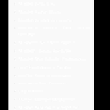
Mostbet Bahis Sitesi
Mostbet Aviator Oyunu
Mostbet’de Kayıt Ve Yoklama
Mostbet’te Haftalık Para Yatırma
Bonusları
Mostbet’te Nasıl Bahis Yapılır?
Mostbet’in Başlıca Avantajları
Mostbet Spor Bahisleri Promosyonları
Oyun Hesabına Giriş Yapmak
Mostbet Kişisel Hesaba Giriş
Mostbet’te Spor Bahisleri
Çizgi Bahisler
Türkiye Balompié Şampiyonası
Mostbet Para Yatırma Ve Çekme