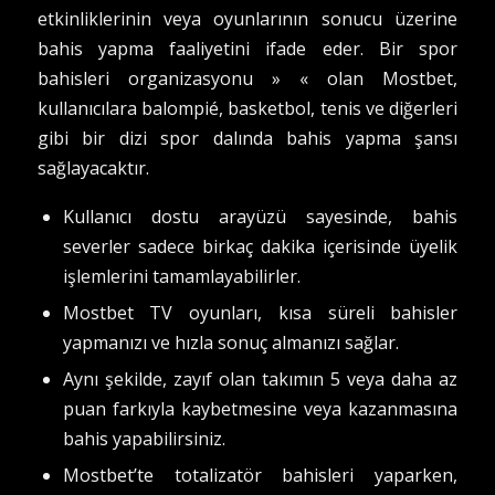
etkinliklerinin veya oyunlarının sonucu üzerine
bahis yapma faaliyetini ifade eder. Bir spor
bahisleri organizasyonu » « olan Mostbet,
kullanıcılara balompié, basketbol, tenis ve diğerleri
gibi bir dizi spor dalında bahis yapma şansı
sağlayacaktır.
Kullanıcı dostu arayüzü sayesinde, bahis
severler sadece birkaç dakika içerisinde üyelik
işlemlerini tamamlayabilirler.
Mostbet TV oyunları, kısa süreli bahisler
yapmanızı ve hızla sonuç almanızı sağlar.
Aynı şekilde, zayıf olan takımın 5 veya daha az
puan farkıyla kaybetmesine veya kazanmasına
bahis yapabilirsiniz.
Mostbet’te totalizatör bahisleri yaparken,