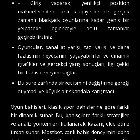
« Giriş yaparak, yenilikçi position
makinelerinden canlı krupiyerler ile gerçek
zamanlı blackjack oyunlarına kadar geniş bir
yelpazede eğlenceyle dolu zamanlar
geçirebilirsiniz.
Oyuncular, sanal at yarışı, tazı yarışı ve daha
fazlasının heyecanını yaşayabilirler ve dinamik
grafikler ve gerçekçi yarış sonuçları, ilgi çekici
bir bahis deneyimi sağlar.
Bu süre zarfında şirket ismini değiştirme gereği
duymadı ve büyük bir skandala karışmadı.
Oyun bahisleri, klasik spor bahislerine göre farklı
bir dinamik sunar. Bu, bahisçilere farklı stratejiler
ve analiz yöntemleri kullanarak kazanç elde etme
fırsatı sunar. Mostbet, canlı bahis deneyimini daha