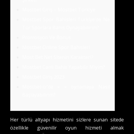
Mostbet Giriş – Mostbet Türkiye
Mostbet Spor Bahisleri Türkiye’de Ne
Tür Sporlara Bahis Oynayabilirim?
Promosyon Ve Bonus
Mostbet Online Spor Bahisleri
Most Bet Net Sitenin Karakteri?
Mostbet Canlı Bahis Yapabilir Miyim?
Mostbet Giriş 2023
Mostbet-tr’de » « oynamaya Nasıl
Başlayabilirim?
Her türlü altyapı hizmetini sizlere sunan sitede
özellikle güvenilir oyun hizmeti almak