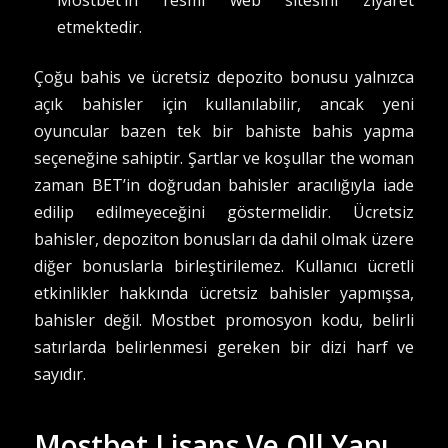
Mostbet’in resmi web sitesini ziyaret
etmektedir.
Çoğu bahis ve ücretsiz depozito bonusu yalnızca
açık bahisler için kullanılabilir, ancak yeni
oyuncular bazen tek bir bahiste bahis yapma
seçeneğine sahiptir. Şartlar ve koşullar the woman
zaman BET’in doğrudan bahisler aracılığıyla iade
edilip edilmeyeceğini göstermelidir. Ücretsiz
bahisler, depoziton bonusları da dahil olmak üzere
diğer bonuslarla birleştirilemez. Kullanıcı ücretli
etkinlikler hakkında ücretsiz bahisler yapmışsa,
bahisler değil. Mostbet promosyon kodu, belirli
satırlarda belirlenmesi gereken bir dizi harf ve
sayıdır.
Mostbet Lisans Ve Oll Yapı