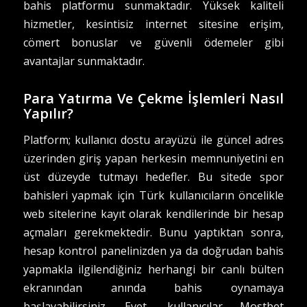
bahis platformu sunmaktadır. Yüksek kaliteli
hizmetler, kesintisiz internet sitesine erişim,
cömert bonuslar ve güvenli ödemeler gibi
avantajlar sunmaktadır.
Para Yatırma Ve Çekme İşlemleri Nasıl
Yapılır?
Platform; kullanıcı dostu arayüzü ile güncel adres
üzerinden giriş yapan herkesin memnuniyetini en
üst düzeyde tutmayı hedefler. Bu sitede spor
bahisleri yapmak için Türk kullanıcıların öncelikle
web sitelerine kayıt olarak kendilerinde bir hesap
açmaları gerekmektedir. Bunu yaptıktan sonra,
hesap kontrol panelinizden ya da doğrudan bahis
yapmakla ilgilendiğiniz herhangi bir canlı bülten
ekranından anında bahis oynamaya
başlayabilirsiniz. Evet, kullanıcılar Mostbet