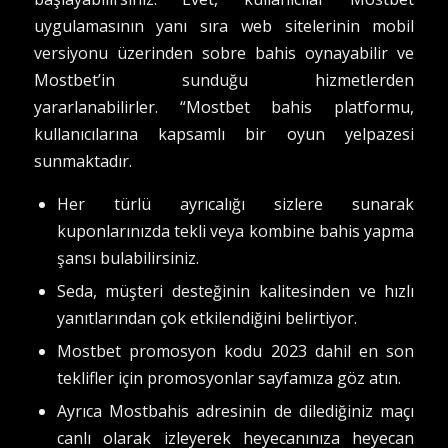
uygulamasının yanı sıra web sitelerinin mobil
versiyonu üzerinden sobre bahis oynayabilir ve
Mostbet’in sunduğu hizmetlerden
yararlanabilirler. “Mostbet bahis platformu,
kullanıcılarına kapsamlı bir oyun yelpazesi
sunmaktadır.
Her türlü ayrıcalığı sizlere sunarak
kuponlarınızda tekli veya kombine bahis yapma
şansı bulabilirsiniz.
Seda, müşteri desteğinin kalitesinden ve hızlı
yanıtlarından çok etkilendiğini belirtiyor.
Mostbet promosyon kodu 2023 dahil en son
teklifler için promosyonlar sayfamıza göz atın.
Ayrıca Mostbahis adresinin de dilediğiniz maçı
canlı olarak izleyerek heyecanınıza heyecan