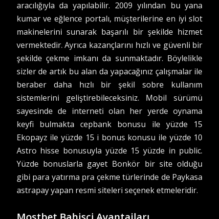
aracılığıyla da yapılabilir. 2009 yılından bu yana
kumar ve eğlence portalı, müşterilerine en iyi slot
makinelerini sunarak başarılı bir şekilde hizmet
vermektedir. Ayrıca kazançlarını hızlı ve güvenli bir
şekilde çekme imkanı da sunmaktadır. Böylelikle
sizler de artık bu alan da yapacağınız çalışmalar ile
beraber daha hızlı bir şekil sobre kullanım
sistemlerini geliştirebileceksiniz. Mobil sürümü
sayesinde de interneti olan her yerde oynama
keyfi bulmakta cepbank bonusu ile yüzde 15
Ekopayz ile yüzde 15 i bonus konusu ile yüzde 10
Astro hisse bonusuyla yüzde 15 yüzde in public.
Yüzde bonuslarla gayet Bonkör bir site olduğu
gibi para yatırma pra çekme türlerinde de Paykasa
astrapay yapan resmi siteleri seçenek etmeleridir.
Mostbet Bahisçi Avantajları