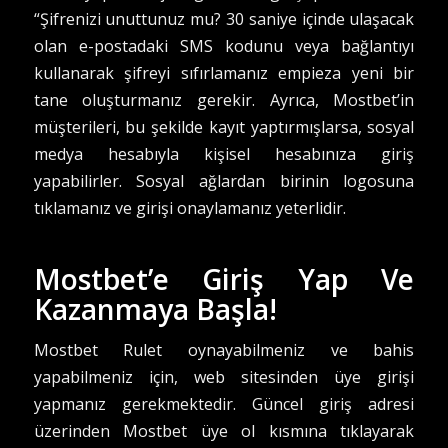
“Şifrenizi unuttunuz mu? 30 saniye içinde ulaşacak
olan e-postadaki SMS kodunu veya bağlantıyı
kullanarak şifreyi sıfırlamanız empieza yeni bir
tane oluşturmanız gerekir. Ayrıca, Mostbet’in
müşterileri, bu şekilde kayıt yaptırmışlarsa, sosyal
medya hesabıyla kişisel hesabınıza giriş
yapabilirler. Sosyal ağlardan birinin logosuna
tıklamanız ve girişi onaylamanız yeterlidir.
Mostbet’e Giriş Yap Ve
Kazanmaya Başla!
Mostbet Rulet oynayabilmeniz ve bahis
yapabilmeniz için, web sitesinden üye girişi
yapmanız gerekmektedir. Güncel giriş adresi
üzerinden Mostbet üye ol kısmına tıklayarak