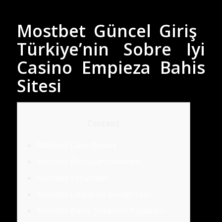
Mostbet Güncel Giriş ️
Türkiye’nin Sobre Iyi
Casino Empieza Bahis
Sitesi
Content
Mostbet Canlı Destek
Mostbet Bonusları Nelerdir?
Mostbet Yorumları
Mostbet Lisans Ve Betagt Yapı
Mostbet Bahis Şirketinin Faydaları