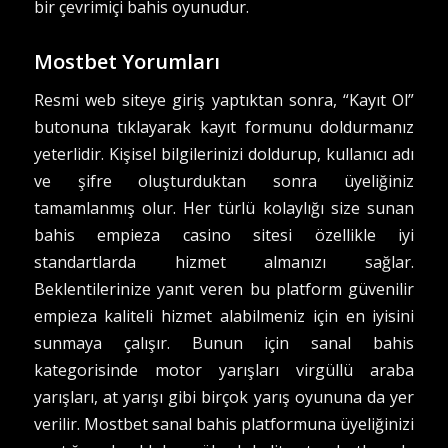
bir çevrimiçi bahis oyunudur.
Mostbet Yorumları
Resmi web siteye giriş yaptıktan sonra, “Kayıt Ol”
butonuna tıklayarak kayıt formunu doldurmanız
yeterlidir. Kişisel bilgilerinizi doldurup, kullanıcı adı
ve şifre oluşturduktan sonra üyeliğiniz
tamamlanmış olur. Her türlü kolaylığı size sunan
bahis empieza casino sitesi özellikle iyi
standartlarda hizmet almanızı sağlar.
Beklentilerinize yanıt veren bu platform güvenilir
empieza kaliteli hizmet alabilmeniz için en iyisini
sunmaya çalışır. Bunun için sanal bahis
kategorisinde motor yarışları virgüllü araba
yarışları, at yarışı gibi birçok yarış oyununa da yer
verilir. Mostbet sanal bahis platformuna üyeliğinizi