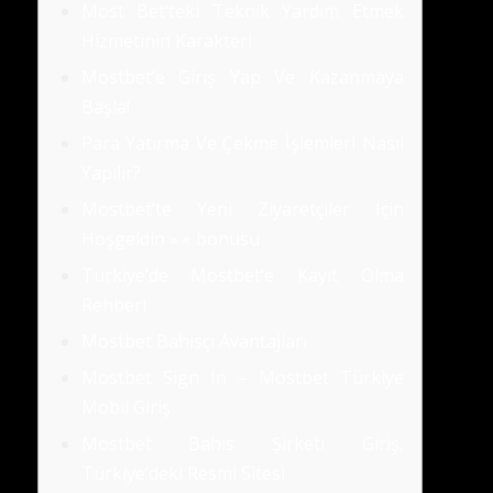
Most Bet’teki Teknik Yardım Etmek
Hizmetinin Karakteri
Mostbet’e Giriş Yap Ve Kazanmaya
Başla!
Para Yatırma Ve Çekme İşlemleri Nasıl
Yapılır?
Mostbet’te Yeni Ziyaretçiler İçin
Hoşgeldin » « bonusu
Türkiye’de Mostbet’e Kayıt Olma
Rehberi
Mostbet Bahisçi Avantajları
Mostbet Sign In – Mostbet Türkiye
Mobil Giriş
Mostbet Bahis Şirketi Giriş,
Türkiye’deki Resmi Sitesi