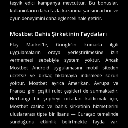
teşvik edici kampanya mevcuttur. Bu bonuslar,
kullanıcıların daha fazla kazanma şansını artırır ve
oyun deneyimini daha eğlenceli hale getirir.
Mostbet Bahis Şirketinin Faydaları
Play Market’te, Google’ın kumarla ilgili
uygulamaların oraya yerleştirilmesine izin
vermemesi sebebiyle system yoktur. Ancak
Mostbet Android uygulamasını mobil siteden
ücretsiz ve birkaç tıklamayla indirmede sorun
yoktur. Mostbet ayrıca Amerikan, Avrupa ve
Fransız gibi çeşitli rulet çeşitleri de sunmaktadır.
Herhangi bir şüpheyi ortadan kaldırmak için,
Mostbet casino ve bahis şirketinin hizmetlerini
uluslararası tipte bir lisans — Curaçao temelinde
sunduğunu etkinlik belirtmekte fayda var.