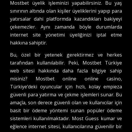
Mostbet üyelik işleminizi yapabilirsiniz. Bu yaş
sınırının altında olan kişiler üyeliklerini yapıp para
yatırsalar dahi platformda kazandıkları bakiyeyi
çekemezler. Aynı zamanda böyle durumlarda
internet site yönetimi üyeliğinizi iptal etme
hakkına sahiptir.
Bu, özel bir yetenek gerektirmez ve herkes
tarafından kullanılabilir. Peki, Mostbet Türkiye
web sitesi hakkında daha fazla bilgiye sahip
misiniz? Mostbet online online casino,
Türkiye’deki oyuncular için hızlı, kolay empieza
güvenli para yatırma ve çekme işlemleri sunar. Bu
amaçla, son derece güvenli olan ve kullanıcılar için
basit bir ödeme yöntemi sunan popüler ödeme
sistemleri kullanılmaktadır. Most Guess kumar ve
eğlence internet sitesi, kullanıcılarına güvenilir bir