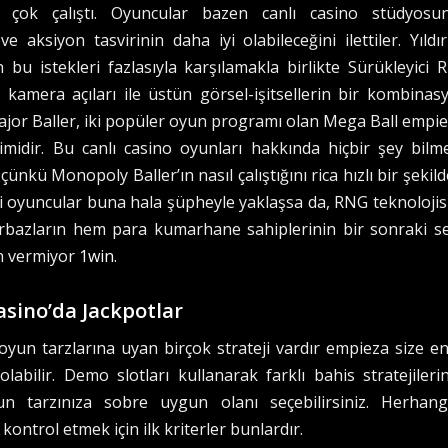
 çok çalıştı. Oyuncular bazen canlı casino stüdyosu
e aksiyon tasvirinin daha iyi olabileceğini ilettiler. Yıldı
 bu istekleri fazlasıyla karşılamakla birlikte Sürükleyici 
 kamera açıları ile üstün görsel-işitsellerin bir kombinasy
or Baller, iki popüler oyun programı olan Mega Ball emp
eşimidir. Bu canlı casino oyunları hakkında hiçbir şey bi
çünkü Monopoly Baller’ın nasıl çalıştığını rica hızlı bir şekild
çi oyuncular buna hala şüpheyle yaklaşsa da, RNG teknolojis
azların hem para kumarhane sahiplerinin bir sonraki se
in vermiyor
1win
.
asino’da Jackpotlar
 oyun tarzlarına uyan birçok strateji vardır empieza size e
labilir. Demo slotları kullanarak farklı bahis stratejilerin
n tarzınıza sobre uygun olanı seçebilirsiniz. Herhan
kontrol etmek için ilk kriterler bunlardır.