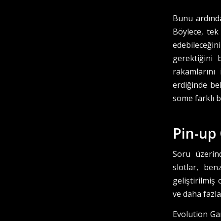
Bunu ardında
Böylece, tek
edebileceği
gerektiğini 
rakamlarını 
erdiğinde be
some farklı 
Pin-up
Soru üzerind
slotlar, be
geliştirilmiş
ve daha fazla
Evolution Gam