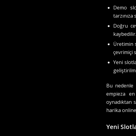
Demo slot
tarzınıza 
Doğru ce
kaybedilir
Üretimin
çevrimiçi
Yeni slot
geliştiril
Bu nedenle o
empieza en 
oynadıktan s
harika onlin
Yeni Slotl