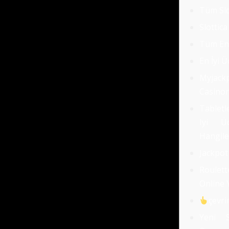
Tüm Slo
Slottica
Tüm En 
En İyi 
Myjack
Casinon
Tabletl
Iyi Üc
Hangile
Jackpot
Roulet
Online 
çevri
Yeni S