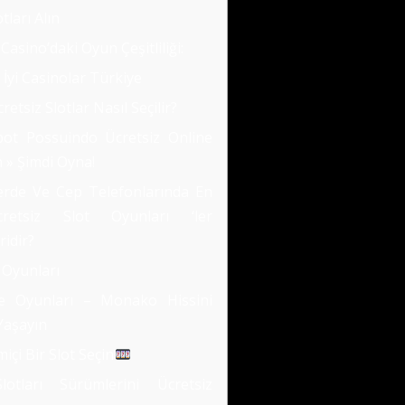
tları Alın
 Casino’daki Oyun Çeşitliliği:
İyi Casinolar Türkiye
Ücretsiz Slotlar Nasıl Seçilir?
pot Possuindo Ücretsiz Online
 » Şimdi Oyna!
erde Ve Cep Telefonlarında En
retsiz Slot Oyunları ‘ler
ridir?
 Oyunları
te Oyunları – Monako Hissini
Yaşayın
miçi Bir Slot Seçin
lotları Sürümlerini Ücretsiz