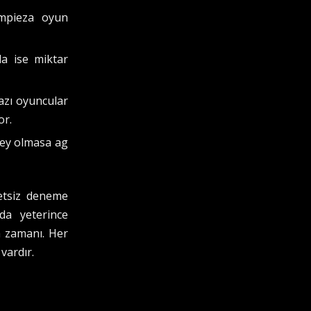
 empieza oyun
a ise miktar
zı oyuncular
or.
şey olmasa ag
retsiz deneme
da yeterince
a zamanı. Her
vardır.