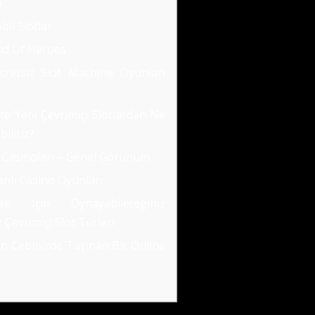
n
bil Slotlar
nd Of Heroes
Ücretsiz Slot Machine Oyunları
te Yeni Çevrimiçi Slotlardan Ne
iliriz?
 Casinoları – Genel Görünüm
Canlı Casino Oyunları
ek Için Oynayabileceğiniz
 Çevrimiçi Slot Türleri
n Cebinizde Taşınan Bir Online