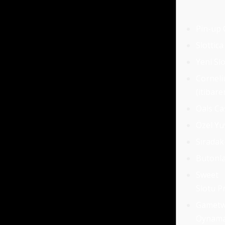
Pin-up 
Slottic
Yeni Slo
Corne
(itibar
Oals Ca
Özel Yu
Sıradak
Butonla
Sweet 
Slotu P
Gametw
Oynam