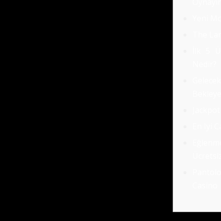
Oynayı
Yeni Mo
The La
İlk 5 
Nedir?
Gelecek
Bekleyeb
Jackpot
En Iyi 
Eğlenm
Ücretsiz
Pantolo
Casino